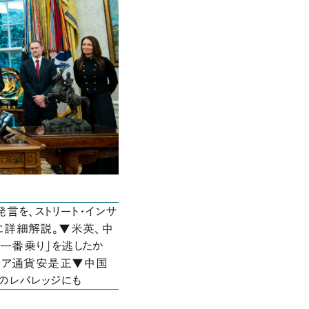
言を、ストリート・インサ
に詳細解説。▼米英、中
一番乗り」を逃したか
ジア通貨安是正▼中国
のレバレッジにも