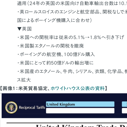
適用（24年の英国の米国向け自動車輸出台数は10.
・英ロールスロイスのエンジンと航空部品、関税なし
国によるボーイング機購入に合わせ）
▼英国
・米国への関税率は従来の5.1％→1.8％へ引き下げ
・米国製エタノールの関税を撤廃
・ボーイングの航空機、100億ドル購入
・米国にとって約50億ドルの輸出増に
・米国産のエタノール、牛肉、シリアル、衣類、化学品
ス拡大
【画像1：米英貿易協定、
ホワイトハウス公表の資料
】