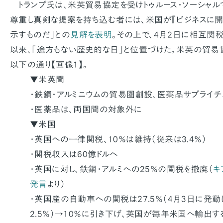
トランプ氏は、米英貿易協定を受けトゥルース・ソーシャル
尊重し真剣な提案を持ち込む者には、米国が『ビジネスに開
示すものだ」との
見解を表明
。その上で、4月2日に相互関
以来、「途方もない歴史的な日」と位置づけた。米英の貿易
以下の通り【画像1】。
▼米英間
・鉄鋼・アルミニウムの貿易圏創設、医薬品サプライ
・医薬品は、両国間の対象外に
▼米国
・英国への一律関税、10％は維持（従来は3.4％）
・関税収入は60億ドルへ
・英国に対し、鉄鋼・アルミへの25％の関税を撤廃（
キ
発言
より）
・英国産の自動車への関税は27.5％（4月3日に発動
2.5％）→10％に引き下げ、英国が毎年米国へ輸出