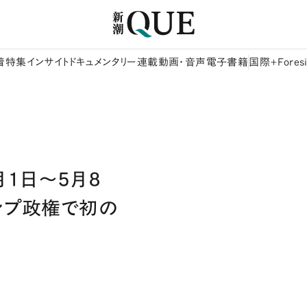
着
特集
インサイト
ドキュメンタリー
連載
動画・音声
電子書籍
国際+Foresi
月1日～5月8
ンプ政権で初の