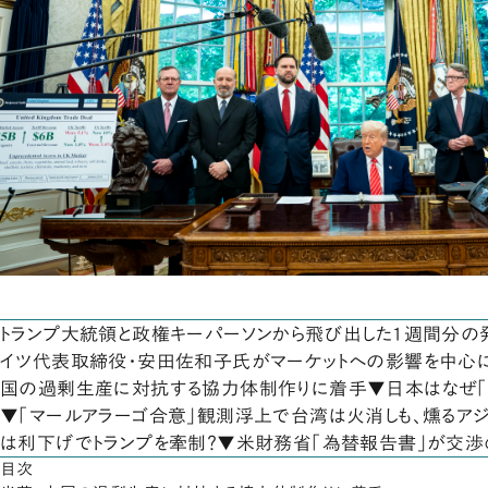
トランプ大統領と政権キーパーソンから飛び出した1週間分の発
イツ代表取締役・安田佐和子氏がマーケットへの影響を中心
国の過剰生産に対抗する協力体制作りに着手▼日本はなぜ「
▼「マールアラーゴ合意」観測浮上で台湾は火消しも、燻るア
は利下げでトランプを牽制？▼米財務省「為替報告書」が交渉
目次