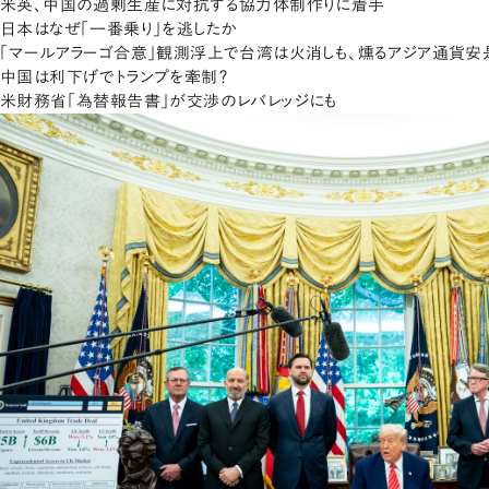
米英、中国の過剰生産に対抗する協力体制作りに着手
日本はなぜ「一番乗り」を逃したか
「マールアラーゴ合意」観測浮上で台湾は火消しも、燻るアジア通貨安
中国は利下げでトランプを牽制？
米財務省「為替報告書」が交渉のレバレッジにも