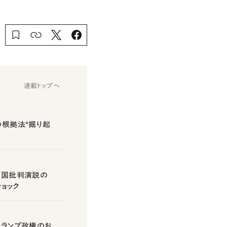
連載トップへ
の根拠法“掘り起
な中国批判演説の
ショック
トランプ政権のお