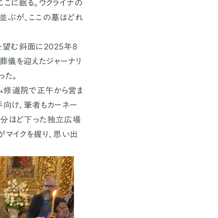
ここに眠る。ウクライナの
並ぶが、ここの墓はどれ
望む斜面に2025年8
葬儀を迎えたジャーナリ
った。
ム修道院で正午から営ま
手向け、筆者もカーネー
0分ほど下った独立広場
がマイクを握り、思い出