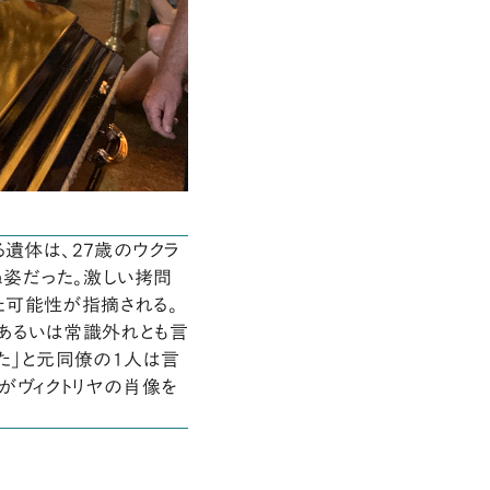
る遺体は、27歳のウクラ
ぬ姿だった。激しい拷問
た可能性が指摘される。
、あるいは常識外れとも言
った」と元同僚の1人は言
がヴィクトリヤの肖像を