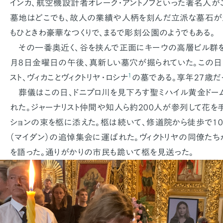
インカ、航空機設計者オレーク・アントノフといった著名人が
墓地はどこでも、故人の業績や人柄を刻んだ立派な墓石が
もひときわ豪華なつくりで、まるで彫刻公園のようでもある。
その一番奥近く、谷を挟んで正面にキーウの高層ビル群を
月8日金曜日の午後、真新しい墓穴が掘られていた。この日
1
スト、ヴィカことヴィクトリヤ・ロシナ
の墓である。享年27歳だ
葬儀はこの日、ドニプロ川を見下ろす聖ミハイル黄金ドー
れた。ジャーナリスト仲間や知人ら約200人が参列して花を
ションの束を柩に添えた。柩は続いて、修道院から徒歩で1
（マイダン）の追悼集会に運ばれた。ヴィクトリヤの同僚たち
を語った。通りがかりの市民も跪いて柩を見送った。