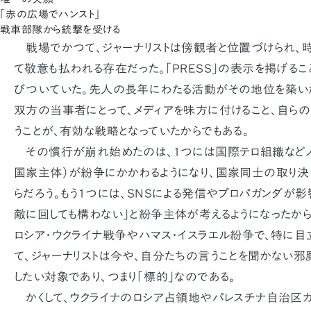
「赤の広場でハンスト」
戦車部隊から銃撃を受ける
戦場でかつて、ジャーナリストは傍観者と位置づけられ、
て敬意も払われる存在だった。「PRESS」の表示を掲げる
びついていた。先人の長年にわたる活動がその地位を築い
双方の当事者にとって、メディアを味方に付けること、自らの
うことが、有効な戦略となっていたからでもある。
その慣行が崩れ始めたのは、1つには国際テロ組織などノ
国家主体）が紛争にかかわるようになり、国家同士の取り決
らだろう。もう1つには、SNSによる発信やプロパガンダが影
敵に回しても構わない」と紛争主体が考えるようになったから
ロシア・ウクライナ戦争やハマス・イスラエル紛争で、特に目
て、ジャーナリストは今や、自分たちの言うことを聞かない
したい対象であり、つまり「標的」なのである。
かくして、ウクライナのロシア占領地やパレスチナ自治区ガ