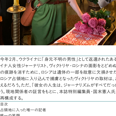
今年2月、ウクライナに「身元不明の男性」として返還されたあ
イナ人女性ジャーナリスト、ヴィクトリヤ・ロシナの面影をとどめ
の痕跡を消すために、ロシアは遺体の一部を故意に欠損させ
ロシア占領地に入り込んで捕虜となったヴィクトリヤの取材は
えるだろう。ただ、「彼女の人生は、ジャーナリズムがすべてだ
う。現地関係者の証言をもとに、本誌特別編集員・国末憲人氏
再構成する。
目次
占領地に入った唯一の記者
唯一の笑顔