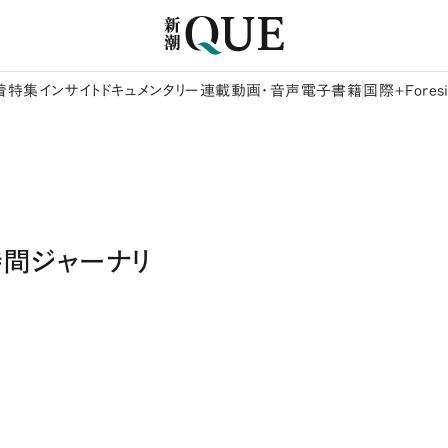
着
特集
インサイト
ドキュメンタリー
連載
動画・音声
電子書籍
国際+Foresi
時間ジャーナリ