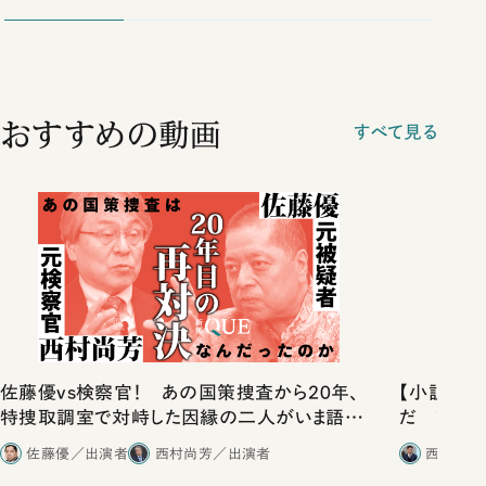
おすすめの動画
すべて見る
佐藤優vs検察官！ あの国策捜査から20年、
【小説文編
特捜取調室で対峙した因縁の二人がいま語り
だ 78の
合ったこと
小説文」と
佐藤優／出演者
西村尚芳／出演者
西田浩史
浩史（教育