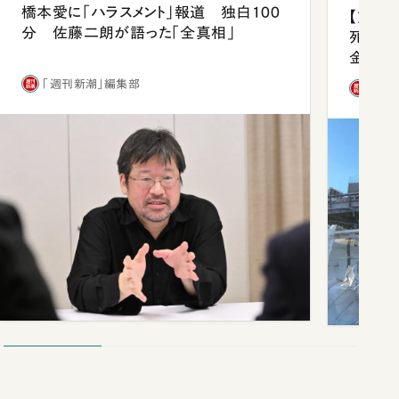
橋本愛に「ハラスメント」報道 独白100
【熊本
分 佐藤二朗が語った「全真相」
死を分
金」
「週刊新潮」編集部
「週