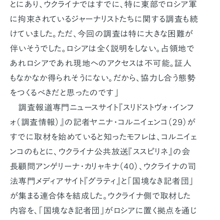
とにあり、ウクライナではすでに、特に東部でロシア軍
に拘束されているジャーナリストたちに関する調査も続
けていました。ただ、今回の調査は特に大きな困難が
伴いそうでした。ロシアは全く説明をしない。占領地で
あれロシアであれ現地へのアクセスは不可能。証人
もなかなか得られそうにない。だから、協力し合う態勢
をつくるべきだと思ったのです」
調査報道専門ニュースサイト『スリドストヴォ・インフ
ォ（調査情報）』の記者ヤニナ・コルニイェンコ（29）が
すでに取材を始めていると知ったモフレは、コルニイェ
ンコのもとに、ウクライナ公共放送『ススピリネ』の会
長顧問アンゲリーナ・カリャキナ（40）、ウクライナの司
法専門メディアサイト『グラティ』と「国境なき記者団」
が集まる連合体を結成した。ウクライナ側で取材した
内容を、「国境なき記者団」がロシアに置く拠点を通じ