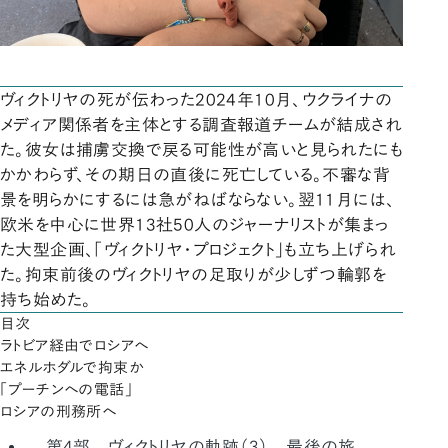
ヴィクトリヤの死が伝わった2024年10月、ウクライナの
メディア関係者を主体とする調査報道チームが結成され
た。彼女は捕虜交換で戻る可能性が高いと見られたにも
かかわらず、その期日の直後に死亡している。不審な背
景を明らかにするには急がねばならない。翌11月には、
欧米を中心に世界13社50人のジャーナリストが集まっ
た大型企画、「ヴィクトリヤ・プロジェクト」も立ち上げられ
た。拘束前後のヴィクトリヤの足取りが少しずつ輪郭を
持ち始めた。
目次
ラトビア経由でロシアへ
エネルホダルで拘束か
「プーチンへの電話」
ロシアの刑務所へ
第4部 ヴィクトリヤの軌跡（3） 最後の旅