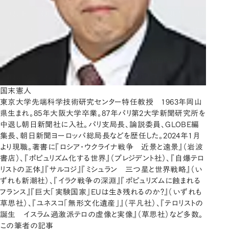
国末憲人
東京大学先端科学技術研究センター特任教授 1963年岡山
県生まれ。85年大阪大学卒業。87年パリ第2大学新聞研究所を
中退し朝日新聞社に入社。パリ支局長、論説委員、GLOBE編
集長、朝日新聞ヨーロッパ総局長などを歴任した。2024年1月
より現職。著書に『ロシア・ウクライナ戦争 近景と遠景』（岩波
書店）、『ポピュリズム化する世界』（プレジデント社）、『自爆テロ
リストの正体』『サルコジ』『ミシュラン 三つ星と世界戦略』（い
ずれも新潮社）、『イラク戦争の深淵』『ポピュリズムに蝕まれる
フランス』『巨大「実験国家」EUは生き残れるのか？』（いずれも
草思社）、『ユネスコ「無形文化遺産」』（平凡社）、『テロリストの
誕生 イスラム過激派テロの虚像と実像』（草思社）など多数。
この筆者の記事