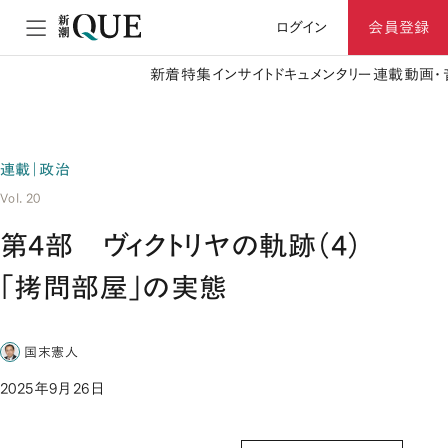
ログイン
会員登録
新着
特集
インサイト
ドキュメンタリー
連載
動画・
連載｜政治
Vol. 20
第4部 ヴィクトリヤの軌跡（4）
「拷問部屋」の実態
国末憲人
2025年9月26日