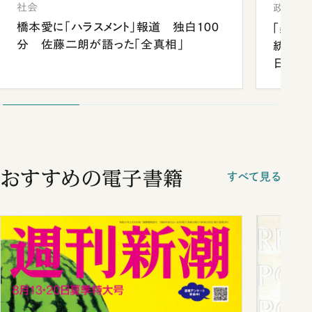
社会
政治
橋本愛に「ハラスメント」報道 独白100
「楽し
分 佐藤二朗が語った「全真相」
統領と
日米関
が明か
談まで
おすすめの電子書籍
すべて見る