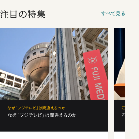
注目の特集
すべて見る
なぜ「フジテレビ」は間違えるのか
石破茂、
なぜ「フジテレビ」は間違えるのか
石破茂、