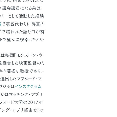
とでも、初めて尽くしとな
Y州議会議員になる前は
ッパーとして活動した経験
選
で演説代わりに得意の
プで培われた語り口が有
トで盛んに検索したとい
は映画『モンスーン・ウ
賞を受賞した映画監督のミ
学の著名な教授であり、
選出したマフムード・マ
ワジ氏は
インスタグラム
会いはマッチング・アプリ
フォード大学の2017年
チング・アプリ経由でトッ