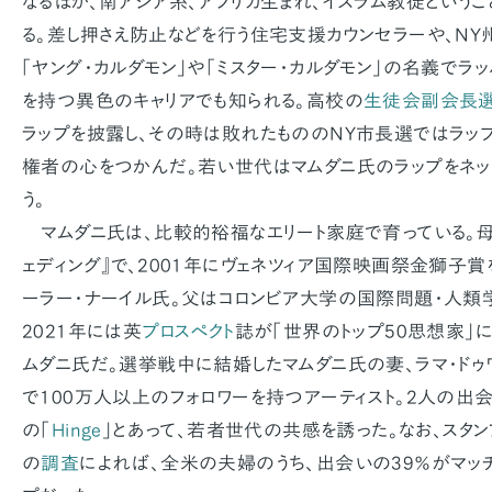
なるほか、南アジア系、アフリカ生まれ、イスラム教徒というこ
る。差し押さえ防止などを行う住宅支援カウンセラーや、N
「ヤング・カルダモン」や「ミスター・カルダモン」の名義でラ
を持つ異色のキャリアでも知られる。高校の
生徒会副会長
ラップを披露し、その時は敗れたもののNY市長選ではラッ
権者の心をつかんだ。若い世代はマムダニ氏のラップをネッ
う。
マムダニ氏は、比較的裕福なエリート家庭で育っている。母
ェディング』で、2001年にヴェネツィア国際映画祭金獅子
ーラー・ナーイル氏。父はコロンビア大学の国際問題・人類
2021年には英
プロスペクト
誌が「世界のトップ50思想家」に
ムダニ氏だ。選挙戦中に結婚したマムダニ氏の妻、ラマ・ドゥ
で100万人以上のフォロワーを持つアーティスト。2人の出
の「
Hinge
」とあって、若者世代の共感を誘った。なお、スタン
の
調査
によれば、全米の夫婦のうち、出会いの39％がマッ