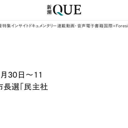
着
特集
インサイト
ドキュメンタリー
連載
動画・音声
電子書籍
国際+Foresi
月30日～11
Y市長選「民主社