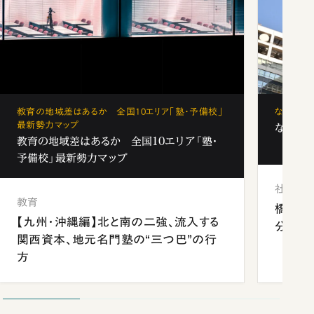
教育の地域差はあるか 全国10エリア「塾・予備校」
なぜ「フ
最新勢力マップ
なぜ「フ
教育の地域差はあるか 全国10エリア「塾・
予備校」最新勢力マップ
社会
教育
橋本愛
【九州・沖縄編】北と南の二強、流入する
分 佐
関西資本、地元名門塾の“三つ巴”の行
方