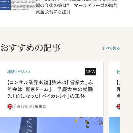
領の今後の策は？ マールアラーゴの暗号
資産会合にも注目
おすすめの記事
すべて見る
NEW
経済・ビジネス
社会
【コンサル業界必読】強みは「営業力」忘
【熊本
年会は「東京ドーム」 早慶大生の就職
死を分
先1位になった「ベイカレント」の正体
金」
「週刊新潮」編集部
「週