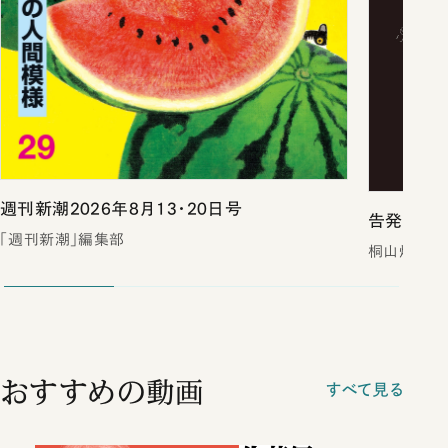
週刊新潮2026年8月13・20日号
告発 裏
「週刊新潮」編集部
桐山煌／著
おすすめの動画
すべて見る