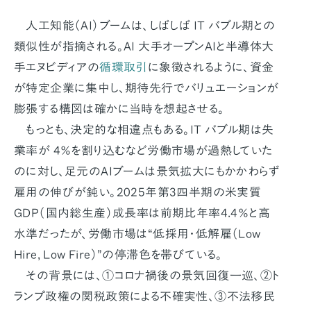
人工知能（AI）ブームは、しばしば IT バブル期との
類似性が指摘される。AI 大手オープンAIと半導体大
手エヌビディアの
循環取引
に象徴されるように、資金
が特定企業に集中し、期待先行でバリュエーションが
膨張する構図は確かに当時を想起させる。
もっとも、決定的な相違点もある。IT バブル期は失
業率が 4％を割り込むなど労働市場が過熱していた
のに対し、足元のAIブームは景気拡大にもかかわらず
雇用の伸びが鈍い。2025年第3四半期の米実質
GDP（国内総生産）成長率は前期比年率4.4％と高
水準だったが、労働市場は“低採用・低解雇（Low
Hire, Low Fire）”の停滞色を帯びている。
その背景には、①コロナ禍後の景気回復一巡、②ト
ランプ政権の関税政策による不確実性、③不法移民