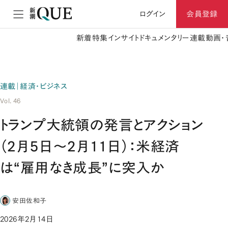
ログイン
会員登録
新着
特集
インサイト
ドキュメンタリー
連載
動画・
連載｜経済・ビジネス
Vol. 46
トランプ大統領の発言とアクション
（2月5日～2月11日）：米経済
は“雇用なき成長”に突入か
安田佐和子
2026年2月14日