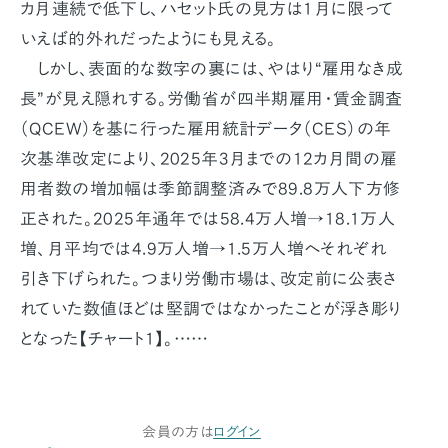
カ月連続で低下し、ハセット氏の見方は1月に限って
いえば的外れだったようにも見える。
しかし、表面的な数字の裏には、やはり“雇用なき成
長”が見え隠れする。労働省が四半期雇用・賃金調査
（QCEW）を基に行った雇用統計データ（CES）の年
次基準改定により、2025年3月までの12カ月間の雇
用者数の増加幅は季節調整済みで89.8万人下方修
正された。2025年通年では58.4万人増→18.1万人
増、月平均では4.9万人増→1.5万人増へそれぞれ
引き下げられた。つまり労働市場は、改定前に公表さ
れていた数値ほどは堅調ではなかったことが浮き彫り
となった【チャート1】。……
会員の方は
ログイン