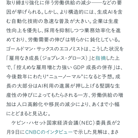
取り締まり強化に伴う労働供給の減少――などの要
因が挙げられる。しかし、より構造的には、生成AIを含
む自動化技術の急速な普及が大きい。企業は生産
性向上を優先し、採用を抑制しつつ業務効率化を進
めており、労働需要の伸びは明らかに鈍化している。
ゴールドマン・サックスのエコノミストは、こうした状況を
「雇用なき成長（ジョブレス・グロース）」と
指摘
した上
で、「控えめな雇用増と力強い GDP 成長の併存」は、
今後数年にわたり“ニューノーマル”になると予想。成
長の大部分はAI利用の進展が押し上げる堅調な生
産性の伸びによってもたらされる一方、労働供給の増
加は人口高齢化や移民の減少により、あくまで小幅
にとどまると見込む。
ケビン・ハセット国家経済会議（NEC）委員長が2
月9日に
CNBCのインタビュー
で示した見解は、まさ