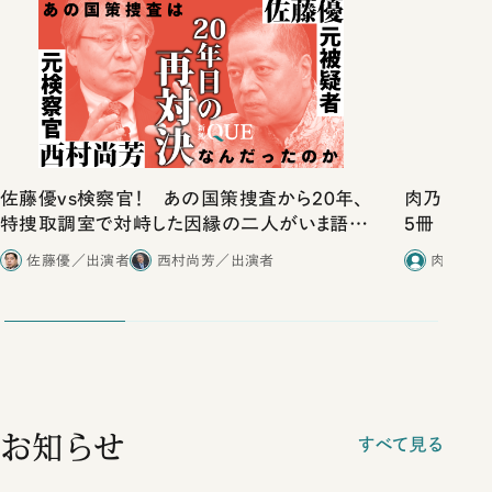
佐藤優vs検察官！ あの国策捜査から20年、
肉乃小路ニ
特捜取調室で対峙した因縁の二人がいま語り
5冊
合ったこと
佐藤優／出演者
西村尚芳／出演者
肉乃小路
お知らせ
すべて見る