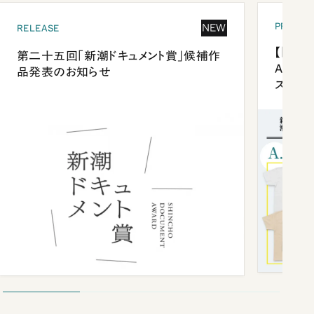
PRESEN
NEW
RELEASE
【「新潮
第二十五回「新潮ドキュメント賞」候補作
Anni
品発表のお知らせ
ズプレ