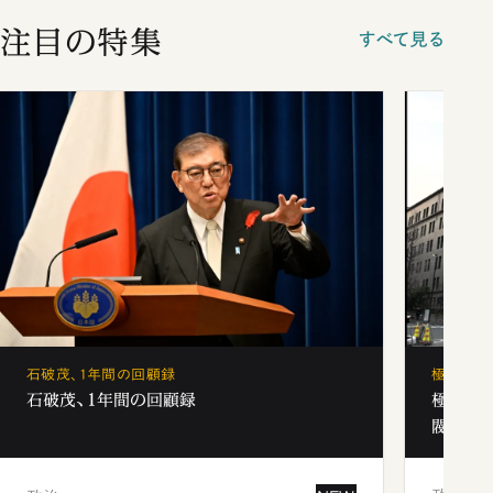
注目の特集
すべて見る
石破茂、1年間の回顧録
極秘裏名
石破茂、1年間の回顧録
極秘裏
閥と出