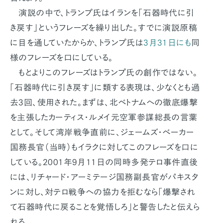
演説の中で、トランプ氏はイランを「石器時代に引
き戻す」というフレーズを繰り出した。すでに演説原稿
に目を通していたからか、トランプ氏は
3月31日にも
同
様のフレーズを口にしている。
もとよりこのフレーズはトランプ氏の創作ではない。
「石器時代に引き戻す」に類する表現は、少なくとも過
去3回、使用された。まずは、北ベトナムへの徹底爆撃
を主張したカーティス・ルメイ元空軍参謀総長の言葉
として。そして湾岸戦争直前に、ジェームズ・ベーカー
国務長官（当時）もイラクに対してこのフレーズを口に
している。2001年9月11日の同時多発テロ事件直後
には、リチャード・アーミテージ国務副長官がパキスタ
ンに対し、対テロ戦争への協力を拒むなら「爆撃され
て石器時代に戻ることを覚悟しろ」と警告したと伝えら
れる。