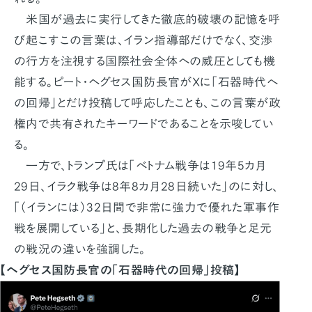
米国が過去に実行してきた徹底的破壊の記憶を呼
び起こすこの言葉は、イラン指導部だけでなく、交渉
の行方を注視する国際社会全体への威圧としても機
能する。ピート・ヘグセス国防長官がXに「石器時代へ
の回帰」とだけ投稿して呼応したことも、この言葉が政
権内で共有されたキーワードであることを示唆してい
る。
一方で、トランプ氏は「ベトナム戦争は19年5カ月
29日、イラク戦争は8年8カ月28日続いた」のに対し、
「（イランには）32日間で非常に強力で優れた軍事作
戦を展開している」と、長期化した過去の戦争と足元
の戦況の違いを強調した。
【ヘグセス国防長官の「石器時代の回帰」投稿】