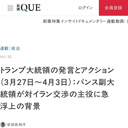
ログイン
会員登録
新着
特集
インサイト
ドキュメンタリー
連載
動画・
連載｜政治
Vol. 52
トランプ大統領の発言とアクション
（3月27日～4月3日）：バンス副大
統領が対イラン交渉の主役に急
浮上の背景
安田佐和子