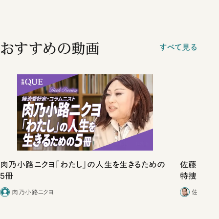
おすすめの動画
すべて見る
肉乃小路ニクヨ「わたし」の人生を生きるための
佐藤優vs
5冊
特捜取調
合ったこと
肉乃小路ニクヨ
佐藤優／