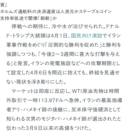
資」
ホルムズ通航料の決済通貨は人民元かステーブルコイン
支持率低迷で閣僚「刷新」か
停戦への期待に、冷や水が浴びせられた。ドナル
ド・トランプ大統領は4月1日、
国民向け演説
でイラン
軍事作戦をめぐり「圧倒的な勝利を収めた」と勝利を
強調しつつも、「今後2～3週間に甚大な打撃を与え
る」と発言。イランの発電施設などへの攻撃期限とし
て設定した4月6日を間近に控えても、終結を見通せ
ない現状を浮き彫りにした。
マーケットは即座に反応し、WTI原油先物は時間
外取引で一時113.97ドルへ急伸。イランの最高指導
者アリ・ハメネイ師の後継に、反米保守強硬派として
知られる次男のモジタバ・ハメネイ師が選出されたと
伝わった3月9日以来の高値をつけた。