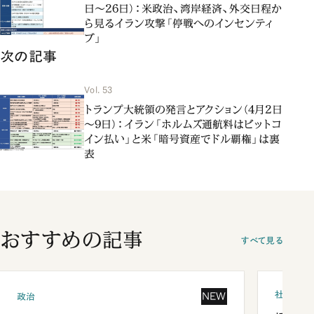
日～26日）：米政治、湾岸経済、外交日程か
ら見るイラン攻撃「停戦へのインセンティ
ブ」
次の記事
Vol. 53
トランプ大統領の発言とアクション（4月2日
～9日）：イラン「ホルムズ通航料はビットコ
イン払い」と米「暗号資産でドル覇権」は裏
表
おすすめの記事
すべて見る
社会
NEW
政治