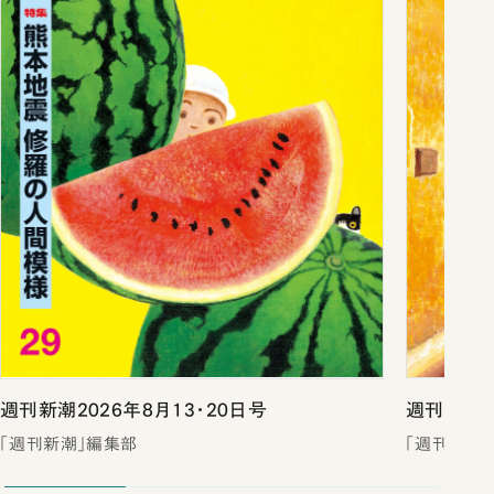
週刊新潮2026年8月13・20日号
週刊新潮2
「週刊新潮」編集部
「週刊新潮