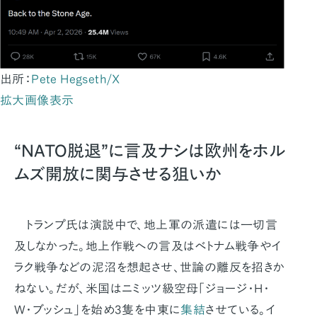
出所：
Pete Hegseth/X
拡大画像表示
“NATO脱退”に言及ナシは欧州をホル
ムズ開放に関与させる狙いか
トランプ氏は演説中で、地上軍の派遣には一切言
及しなかった。地上作戦への言及はベトナム戦争やイ
ラク戦争などの泥沼を想起させ、世論の離反を招きか
ねない。だが、米国はニミッツ級空母「ジョージ・H・
W・ブッシュ」を始め3隻を中東に
集結
させている。イ