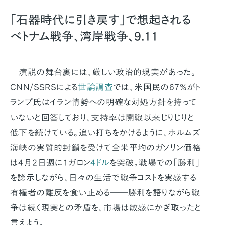
「石器時代に引き戻す」で想起される
ベトナム戦争、湾岸戦争、9.11
演説の舞台裏には、厳しい政治的現実があった。
CNN/SSRSによる
世論調査
では、米国民の67%がト
ランプ氏はイラン情勢への明確な対処方針を持って
いないと回答しており、支持率は開戦以来じりじりと
低下を続けている。追い打ちをかけるように、ホルムズ
海峡の実質的封鎖を受けて全米平均のガソリン価格
は4月2日週に1ガロン
4ドル
を突破。戦場での「勝利」
を誇示しながら、日々の生活で戦争コストを実感する
有権者の離反を食い止める――勝利を語りながら戦
争は続く現実との矛盾を、市場は敏感にかぎ取ったと
言えよう。