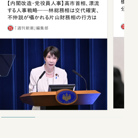
橋本愛
【内閣改造・党役員人事】高市首相、漂流
分 佐
する人事戦略――林総務相は交代確実、
不仲説が囁かれる片山財務相の行方は
「週
「週刊新潮」編集部