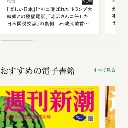
政治
政治
NEW
最強官
「楽しい日本」「“神に選ばれた”トランプ大
事が象
統領との極秘電話」「赤沢さんに任せた
う
日米関税交渉」の裏側 石破茂前首相
が明かす施政方針演説から日米首脳会
談まで
おすすめの電子書籍
すべて見る