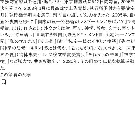
業務妨害容疑で逮捕・起訴され、東京拘置所に512日間勾留。2005
決を受ける。2009年6月に最高裁で上告棄却、執行猶予付き有罪確定で
月に執行猶予期間を満了、刑の言い渡しが効力を失った。2005年、
査の裏側を綴った『国家の罠─外務省のラスプーチンと呼ばれて』で
受賞。以後、作家として外交から政治、歴史、神学、教養、文学に至る
いる。主な単著は『自壊する帝国』（新潮ドキュメント賞、大宅壮一ノンフ
記』『私のマルクス』『交渉術』『紳士協定─私のイギリス物語』『先生と私
『神学の思考─キリスト教とは何か』『君たちが知っておくべきこと─未来
五の夏』（梅棹忠夫・山と探検文学賞受賞）、『それからの帝国』『神学
樹」』など膨大で、共著も数多い。2020年、その旺盛で広範な執筆活
た。
この筆者の記事