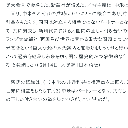
民大会堂で会談した。新華社が伝えた。／習主席は「中米
上回り、中米それぞれの成功は互いにとって機会であり、
利益をもたらす。両国は対立する相手ではなくパートナーと
て、共に繁栄し、新時代における大国間の正しい付き合いの
ランプ大統領と、両国及び世界に関わる重大な問題につい
米関係という巨大な船の水先案内と舵取りをしっかりと行い
とって過去を継承し未来を切り開く、歴史的かつ象徴的な年
る」と強調した〉（5月14日「人民網」日本語版）
習氏の認識は、（1）中米の共通利益は相違点を上回る、
世界に利益をもたらす、（3）中米はパートナーとなり、共存
の正しい付き合いの道を歩むべきだ、というものだ。