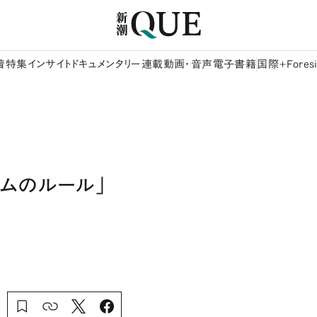
着
特集
インサイト
ドキュメンタリー
連載
動画・音声
電子書籍
国際+Foresi
ムのルール」