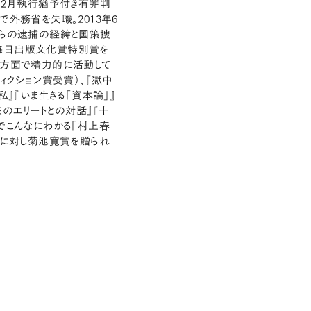
年2月執行猶予付き有罪判
外務省を失職。2013年6
自らの逮捕の経緯と国策捜
毎日出版文化賞特別賞を
多方面で精力的に活動して
ィクション賞受賞）、『獄中
』『いま生きる「資本論」』
のエリートとの対話』『十
でこんなにわかる「村上春
動に対し菊池寛賞を贈られ