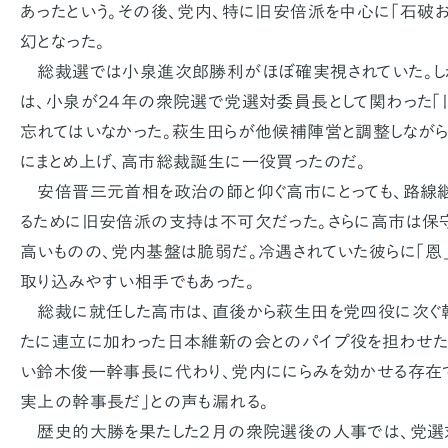
あったという。その後、党内、特に旧安倍派を中心に「石破お
幻となった。
総裁選では小泉進次郎勝利がほぼ確実視されていた。しか
は、小泉が２４年の衆院選で党選対委員長として関わった「
忘れてはいなかった。萩生田らが他候補陣営と調整しながら
にまとめ上げ、高市総裁誕生に一役買ったのだ。
安倍晋三元首相を政治の師と仰ぐ高市にとっても、路線
るために旧安倍派の支持は不可欠だった。さらに高市は保
高いものの、党内基盤は脆弱だ。冷遇されていた彼らに「恩」
取り込みやすい相手でもあった。
総裁に就任した高市は、直後から萩生田を党四役に次ぐ
たに連立に加わった日本維新の会とのパイプ役を担わせた
い鈴木俊一幹事長に代わり、党内ににらみを効かせる存在で
実上の幹事長だ」との声も漏れる。
歴史的大勝を果たした２月の衆院選後の人事では、党選