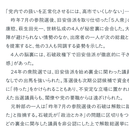
「党内での扱いを正常化させるには、高市でいくしかない」―
昨年７月の参院選後、旧安倍派を取り仕切った「５人衆」
康稔、萩生田光一、世耕弘成の４人が秘密裏に会合した。
陣が避けられない情勢のなか、出席者の一人が次の総裁と
を提案すると、他の３人も同調する姿勢を示した。
４人の脳裏には、石破政権下で旧安倍派が徹底的に干さ
感」があった。
２４年の衆院選では、旧安倍派を始め裏金に関わった議
なしでの出馬を強いられた。落選後も次期公認候補で資金
に「待った」をかけられることもあり、不安定な立場に置かれ
えた当選議員らも、閣僚や党の要職からは遠ざけられた。
元幹部の一人は「昨年7月の参院選後の石破は解散に踏
た」と指摘する。石破氏が「政治とカネ」の問題に区切りを
どの裏金に関与した議員を非公認にした上で解散総選挙に