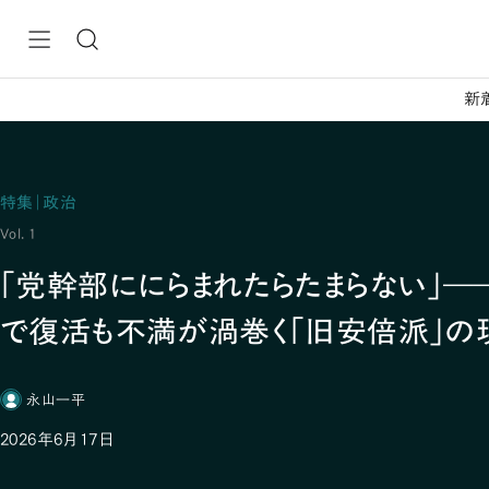
新
特集｜政治
Vol. 1
「党幹部ににらまれたらたまらない」―
で復活も不満が渦巻く「旧安倍派」の
永山一平
2026年6月17日