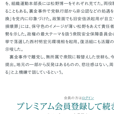
を、組織運動本部長には松野博一をそれぞれ充てた。両役
ることもある。裏金事件で党執行部から非公認などの処遇を
換」を党内に印象づけた。政策面でも旧安倍派起用が目立
損壊罪」には、保守色のイメージが薄い松野をあえて責任者
勢を示した。政権の最大テーマを扱う衆院安全保障委員会
挙で落選した西村明宏元環境相を起用。復活組にも活躍の
示唆した。
裏金事件で離党し、無所属で衆院に鞍替えした世耕も、
提出。地元の一部から反発はあるものの、悲壮感はない。周
る」と上機嫌で話しているという。
会員の方は
ログイン
プレミアム会員登録して続