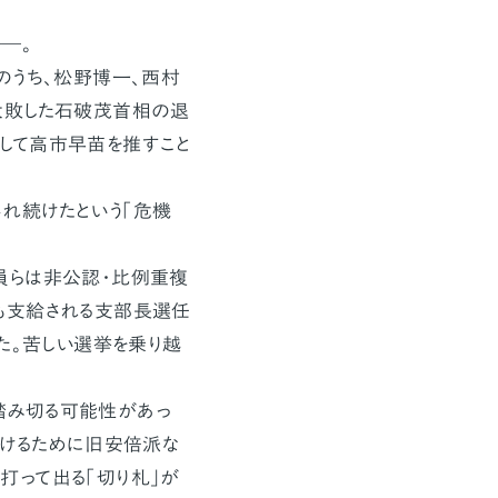
―。
のうち、松野博一、西村
大敗した石破茂首相の退
して高市早苗を推すこと
れ続けたという「危機
員らは非公認・比例重複
も支給される支部長選任
た。苦しい選挙を乗り越
み切る可能性があっ
つけるために旧安倍派な
打って出る「切り札」が