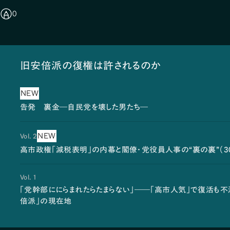
0
旧安倍派の復権は許されるのか
NEW
告発 裏金―自民党を壊した男たち―
NEW
Vol. 2
高市政権「減税表明」の内幕と閣僚・党役員人事の“裏の裏”（3
Vol. 1
「党幹部ににらまれたらたまらない」――「高市人気」で復活も不
倍派」の現在地