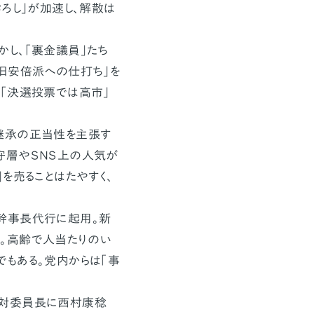
ろし」が加速し、解散は
し、「裏金議員」たち
旧安倍派への仕打ち」を
「決選投票では高市」
継承の正当性を主張す
守層やＳＮＳ上の人気が
を売ることはたやすく、
幹事長代行に起用。新
。高齢で人当たりのい
もある。党内からは「事
対委員長に西村康稔