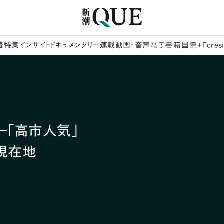
着
特集
インサイト
ドキュメンタリー
連載
動画・音声
電子書籍
国際+Foresi
―「高市人気」
現在地