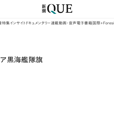
着
特集
インサイト
ドキュメンタリー
連載
動画・音声
電子書籍
国際+Foresi
シア黒海艦隊旗