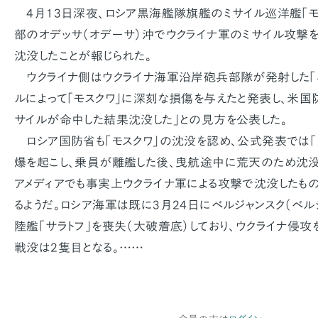
4月13日深夜、ロシア黒海艦隊旗艦のミサイル巡洋艦「モ
部のオデッサ（オデーサ）沖でウクライナ軍のミサイル攻撃
沈没したことが報じられた。
ウクライナ側はウクライナ海軍沿岸砲兵部隊が発射した「ネ
ルによって「モスクワ」に深刻な損傷を与えたと発表し、米国
サイルが命中した結果沈没した」との見方を公表した。
ロシア国防省も「モスクワ」の沈没を認め、公式発表では
爆を起こし、乗員が離艦した後、曳航途中に荒天のため沈没し
アメディアでも事実上ウクライナ軍による攻撃で沈没したも
るようだ。ロシア海軍は既に3月24日にベルジャンスク（ベ
陸艦「サラトフ」を喪失（大破着底）しており、ウクライナ侵
戦没は2隻目となる。……