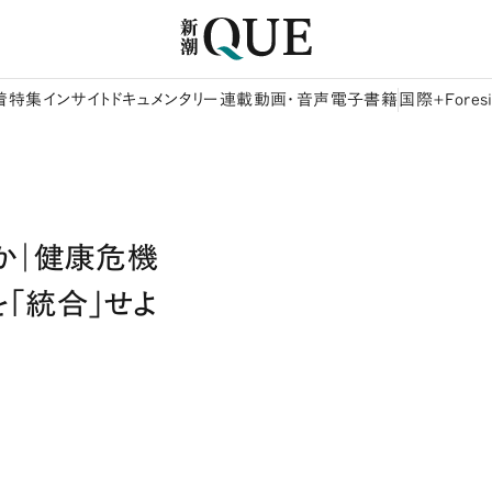
着
特集
インサイト
ドキュメンタリー
連載
動画・音声
電子書籍
国際+Foresi
か｜健康危機
「統合」せよ