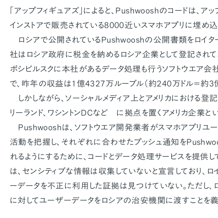
「アップフィギュアズ」によると、Pushwooshのコードは、
インストアで販売されている8000近いスマホアプリに埋め込
ロシアで公開されているPushwooshの公開書類をロイタ
社はロシア政府に税金を納めるロシア企業として登記されて
ボシビルスクに本社があるデータ処理も行うソフトウエア会
で、昨年の収益は1億4327万ルーブル（約240万ドル＝約3億
しかしながら、ソーシャルメディア上とアメリカにおける登記
リーランド、ワシントンDCなど に拠点を置くアメリカ企業と
Pushwooshは、ソフトウエア開発業者がスマホアプリユ
活動を把握し、それぞれに合わせたプッシュ通知をPushwo
れるようにするために、コードとデータ処理サービスを提供し
は、センシティブな情報は収集していないと宣言しており、ロ
ーデータを不正に利用した証拠は見つけていない。ただし、
に対してユーザーデータをロシアの治安機関に渡すことを義