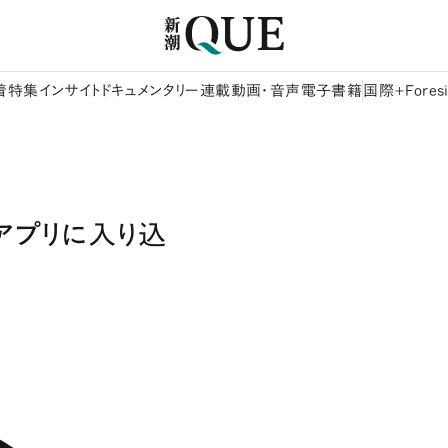
着
特集
インサイト
ドキュメンタリー
連載
動画・音声
電子書籍
国際+Foresi
近いアプリに入り込