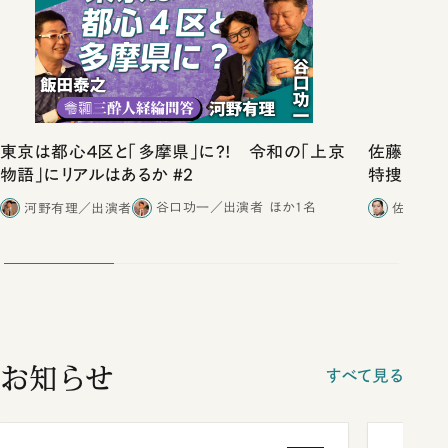
東京は都心４区と「多摩県」に?! 令和の「上京
佐藤優vs
物語」にリアルはあるか #2
特捜取調
合ったこと
河野有理／出演者
谷口功一／出演者
ほか1名
佐藤優／
お知らせ
すべて見る