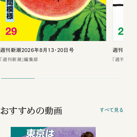
週刊新潮2026年8月13・20日号
週刊新潮2
「週刊新潮」編集部
「週刊新潮
おすすめの動画
すべて見る