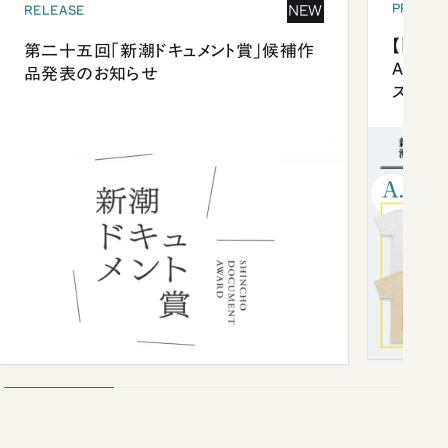
PRESEN
NEW
RELEASE
【「新潮
第二十五回「新潮ドキュメント賞」候補作
Anni
品発表のお知らせ
ズプレ