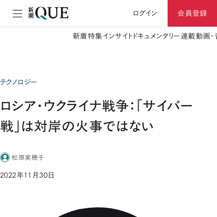
ログイン
会員登録
新着
特集
インサイト
ドキュメンタリー
連載
動画・
テクノロジー
ロシア・ウクライナ戦争：「サイバー
戦」は対岸の火事ではない
松原実穂子
2022年11月30日