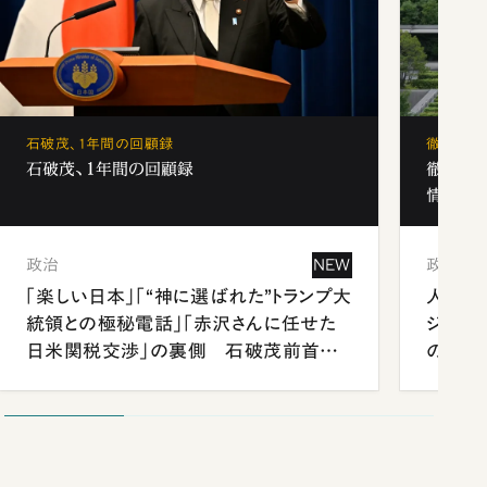
石破茂、1年間の回顧録
徹底解剖
石破茂、1年間の回顧録
徹底解
情報局」
政治
NEW
政治
「楽しい日本」「“神に選ばれた”トランプ大
人事、
統領との極秘電話」「赤沢さんに任せた
ジェン
日米関税交渉」の裏側 石破茂前首相
の難題
が明かす施政方針演説から日米首脳会
談まで