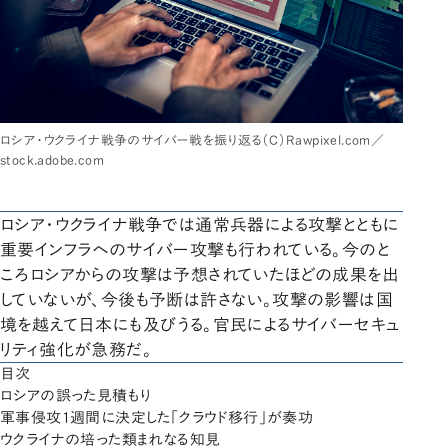
ロシア・ウクライナ戦争のサイバー戦を振り返る（C）Rawpixel.com／
stock.adobe.com
ロシア・ウクライナ戦争では通常兵器による攻撃とともに
重要インフラへのサイバー攻撃も行われている。今のと
ころロシアからの攻撃は予想されていたほどの成果を出
していないが、今後も予断は許さない。攻撃の影響は国
境を越えて日本にも及びうる。官民によるサイバーセキュ
リティ強化が急務だ。
目次
ロシアの誤った見積もり
軍事侵攻1週間に決定した「クラウド移行」が奏功
ウクライナの培った類まれなる知見