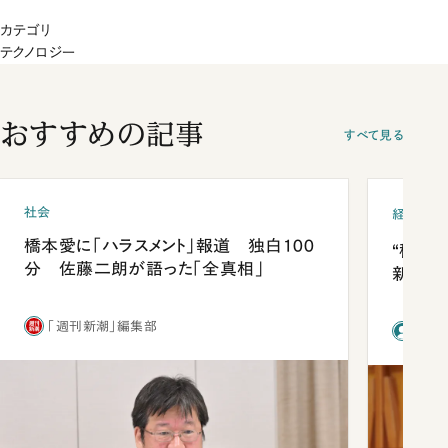
カテゴリ
テクノロジー
おすすめの記事
すべて見る
社会
経済・ビ
橋本愛に「ハラスメント」報道 独白100
“稼ぎ
分 佐藤二朗が語った「全真相」
新社長
「週刊新潮」編集部
前田