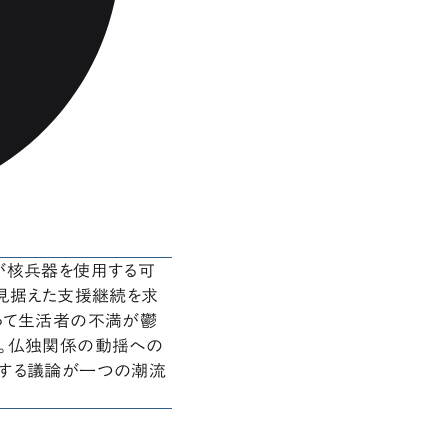
が核兵器を使用する可
を見据えた支援継続を求
って生活者の不満が鬱
だ。仏独関係の動揺への
向する議論が一つの潮流