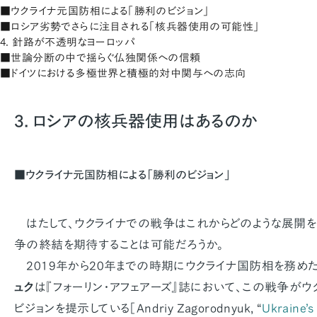
■ウクライナ元国防相による「勝利のビジョン」
■ロシア劣勢でさらに注目される「核兵器使用の可能性」
4. 針路が不透明なヨーロッパ
■世論分断の中で揺らぐ仏独関係への信頼
■ドイツにおける多極世界と積極的対中関与への志向
3. ロシアの核兵器使用はあるのか
■ウクライナ元国防相による「勝利のビジョン」
はたして、ウクライナでの戦争はこれからどのような展開を
争の終結を期待することは可能だろうか。
2019年から20年までの時期にウクライナ国防相を務め
ュク
は『フォーリン・アフェアーズ』誌において、この戦争が
ビジョンを提示している［Andriy Zagorodnyuk, “
Ukraine’s