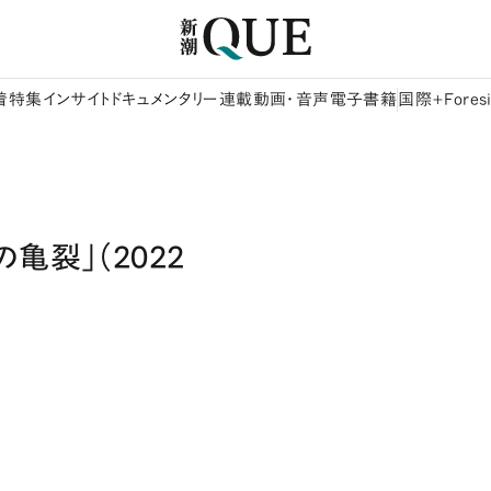
着
特集
インサイト
ドキュメンタリー
連載
動画・音声
電子書籍
国際+Foresi
亀裂」（2022