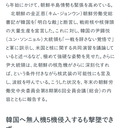
ら年始にかけて、朝鮮半島情勢も緊張を高めている。
北朝鮮の金正恩（キム・ジョンウン）朝鮮労働党総
書記が韓国を「明白な敵」と断言し、戦術核や核弾頭
の大量生産を宣言した。これに対し、韓国の尹錫悦
（ユン・ソンニョル）大統領も「一戦を辞さない覚悟で」
と軍に訓示し、米国と核に関する共同演習を議論して
いると述べるなど、極めて強硬な姿勢を見せた。さらに
尹大統領は、北朝鮮の核危機がさらに深刻化すれ
ば、という条件付きながら核武装の可能性にも言及
し、波紋を呼んでいる。こうした状況を、年末の朝鮮労
働党中央委員会第8期第6回全員会議（総会）の内
容とともに報告する。
韓国へ無人機5機侵入するも撃墜でき