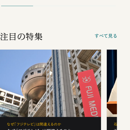
注目の特集
すべて見る
なぜ「フジテレビ」は間違えるのか
石破茂、