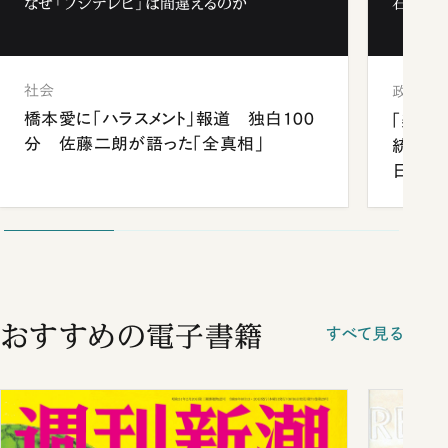
なぜ「フジテレビ」は間違えるのか
石破茂、
社会
政治
橋本愛に「ハラスメント」報道 独白100
「楽し
分 佐藤二朗が語った「全真相」
統領と
日米関
が明か
談まで
おすすめの電子書籍
すべて見る