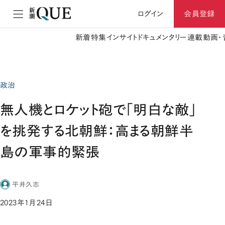
ログイン
会員登録
新着
特集
インサイト
ドキュメンタリー
連載
動画・
政治
無人機とロケット砲で「明白な敵」
を挑発する北朝鮮：高まる朝鮮半
島の軍事的緊張
平井久志
2023年1月24日