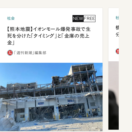
社会
NEW
FREE
社会
橋本愛
【熊本地震】イオンモール爆発事故で生
分 佐
死を分けた「タイミング」と「金庫の売上
金」
「週
「週刊新潮」編集部