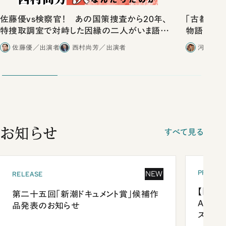
佐藤優vs検察官！ あの国策捜査から20年、
「古都」化
特捜取調室で対峙した因縁の二人がいま語り
物語」にリ
合ったこと
佐藤優／出演者
西村尚芳／出演者
河野有理
お知らせ
すべて見る
PRESEN
NEW
RELEASE
【「新潮
第二十五回「新潮ドキュメント賞」候補作
Anni
品発表のお知らせ
ズプレ