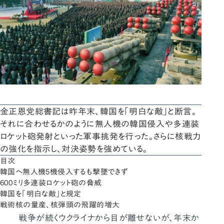
金正恩党総書記は昨年末、韓国を「明白な敵」と断言。
それに合わせるかのように無人機の韓国侵入や多連装
ロケット砲発射といった軍事挑発を行った。さらに核戦力
の強化を指示し、対決姿勢を強めている。
目次
韓国へ無人機5機侵入するも撃墜できず
600ミリ多連装ロケット砲の脅威
韓国を「明白な敵」と規定
戦術核の量産、核弾頭の飛躍的増大
戦争が続くウクライナから目が離せないが、年末か