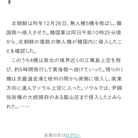
ず
北朝鮮は昨年12月26日、無人機5機を飛ばし、韓
国側へ侵入させた。韓国軍は同日午前10時25分頃
から、北朝鮮の複数の無人機が韓国内に侵入したこ
とを確認した。
このうち4機は南北の境界近くの江華島上空を飛
び、約5時間飛行して黄海側へ抜けていった。残りの1
機は京畿道金浦と坡州の間から南側に侵入し、南東
方向に進んでソウル上空に入った。ソウルでは、尹錫
悦政権の大統領府のある龍山区まで侵入したとみら
れた。……
会員の方は
ログイン