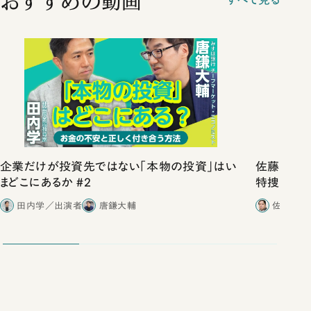
おすすめの動画
企業だけが投資先ではない「本物の投資」はい
佐藤優vs
まどこにあるか #2
特捜取調
合ったこと
田内学／出演者
唐鎌大輔
佐藤優／