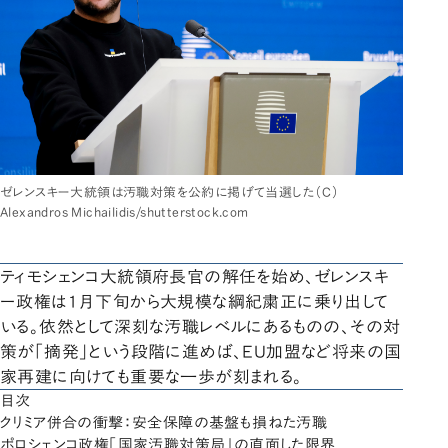
ゼレンスキー大統領は汚職対策を公約に掲げて当選した（C）
Alexandros Michailidis/shutterstock.com
ティモシェンコ大統領府長官の解任を始め、ゼレンスキ
ー政権は1月下旬から大規模な綱紀粛正に乗り出して
いる。依然として深刻な汚職レベルにあるものの、その対
策が「摘発」という段階に進めば、EU加盟など将来の国
家再建に向けても重要な一歩が刻まれる。
目次
クリミア併合の衝撃：安全保障の基盤も損ねた汚職
ポロシェンコ政権「国家汚職対策局」の直面した限界