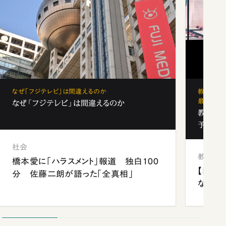
なぜ「フジテレビ」は間違えるのか
教育の地
最新勢力
なぜ「フジテレビ」は間違えるのか
教育の地
予備校
社会
教育
橋本愛に「ハラスメント」報道 独白100
【四国
分 佐藤二朗が語った「全真相」
ながら