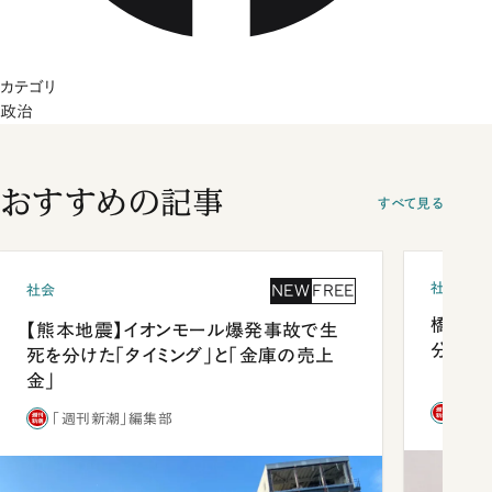
カテゴリ
政治
おすすめの記事
すべて見る
社会
NEW
FREE
社会
橋本愛
【熊本地震】イオンモール爆発事故で生
分 佐
死を分けた「タイミング」と「金庫の売上
金」
「週
「週刊新潮」編集部