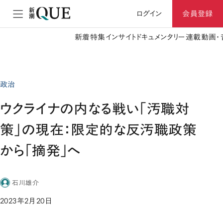
ログイン
会員登録
新着
特集
インサイト
ドキュメンタリー
連載
動画・
政治
ウクライナの内なる戦い「汚職対
策」の現在：限定的な反汚職政策
から「摘発」へ
石川雄介
2023年2月20日