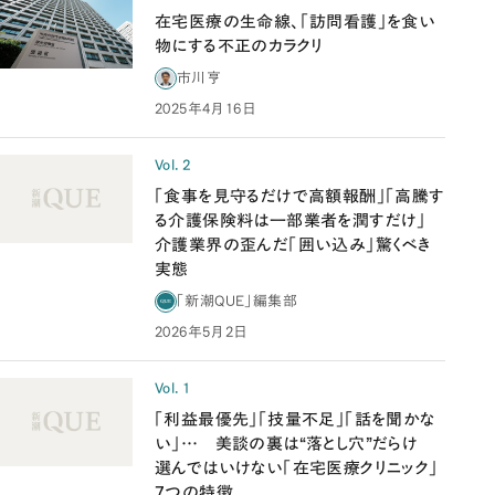
在宅医療の生命線、「訪問看護」を食い
物にする不正のカラクリ
市川亨
2025年4月16日
Vol. 2
「食事を見守るだけで高額報酬」「高騰す
る介護保険料は一部業者を潤すだけ」
介護業界の歪んだ「囲い込み」驚くべき
実態
「新潮QUE」編集部
2026年5月2日
Vol. 1
「利益最優先」「技量不足」「話を聞かな
い」… 美談の裏は“落とし穴”だらけ
選んではいけない「在宅医療クリニック」
7つの特徴