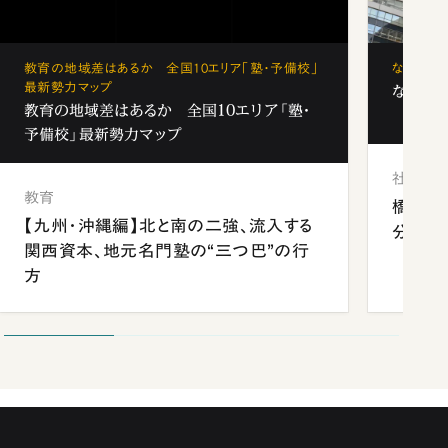
教育の地域差はあるか 全国10エリア「塾・予備校」
なぜ「フ
最新勢力マップ
なぜ「フ
教育の地域差はあるか 全国10エリア「塾・
予備校」最新勢力マップ
社会
教育
橋本愛
【九州・沖縄編】北と南の二強、流入する
分 佐
関西資本、地元名門塾の“三つ巴”の行
方