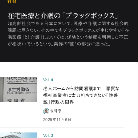
社会
在宅医療と介護の「ブラックボックス」
超高齢社会である日本において、医療や介護に関する社会的
課題は尽きない。その中でもブラックボックスが生じやすい「在
宅医療」と「介護」においては、保険という制度を利用した不正
が相次いでいるという。業界の“闇”の部分に迫った。
Vol. 4
老人ホームから訪問看護まで 悪質な
福祉事業者に太刀打ちできない「性善
説」行政の限界
市川亨
2025年11月6日
Vol. 3