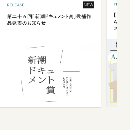
PRESEN
NEW
RELEASE
【「新潮
第二十五回「新潮ドキュメント賞」候補作
Anni
品発表のお知らせ
ズプレ