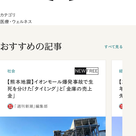
カテゴリ
医療・ウェルネス
おすすめの記事
すべて見る
NEW
FREE
社会
経済・ビ
【熊本地震】イオンモール爆発事故で生
【就活
死を分けた「タイミング」と「金庫の売上
年会は
金」
先1位
「週刊新潮」編集部
「週