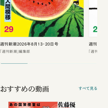
週刊新潮2026年8月13・20日号
週刊新潮2
「週刊新潮」編集部
「週刊新潮
おすすめの動画
すべて見る