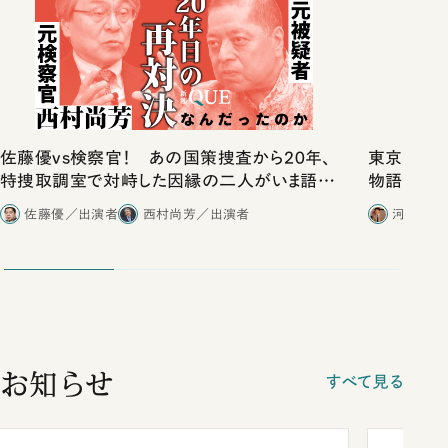
佐藤優vs検察官！ あの国策捜査から20年、
東京は都心
特捜取調室で対峙した因縁の二人がいま語り
物語」にリ
合ったこと
佐藤優／出演者
西村尚芳／出演者
河野有理
お知らせ
すべて見る