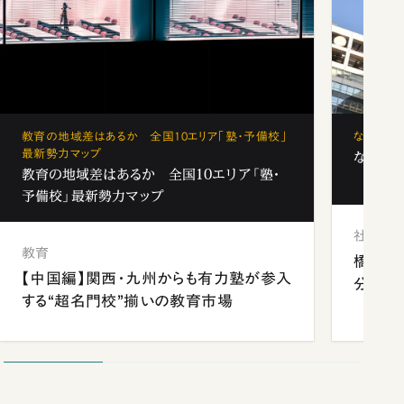
教育の地域差はあるか 全国10エリア「塾・予備校」
なぜ「フ
最新勢力マップ
なぜ「フ
教育の地域差はあるか 全国10エリア「塾・
予備校」最新勢力マップ
社会
教育
橋本愛
【中国編】関西・九州からも有力塾が参入
分 佐
する“超名門校”揃いの教育市場