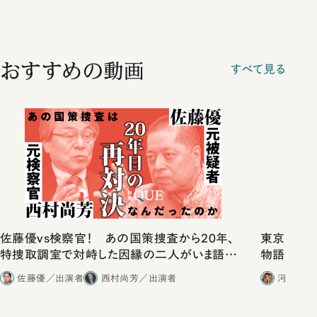
おすすめの動画
すべて見る
佐藤優vs検察官！ あの国策捜査から20年、
東京は都心
特捜取調室で対峙した因縁の二人がいま語り
物語」にリ
合ったこと
佐藤優／出演者
西村尚芳／出演者
河野有理