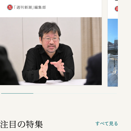
「週刊新潮」編集部
「週
注目の特集
すべて見る