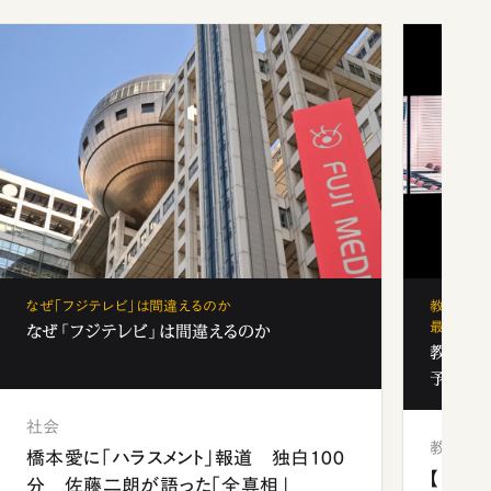
なぜ「フジテレビ」は間違えるのか
教育の地
最新勢力
なぜ「フジテレビ」は間違えるのか
教育の地
予備校
社会
教育
橋本愛に「ハラスメント」報道 独白100
【中国
分 佐藤二朗が語った「全真相」