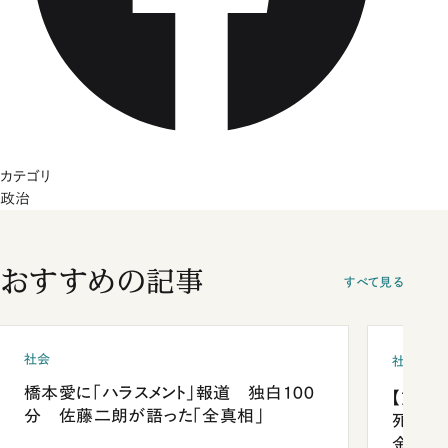
カテゴリ
政治
おすすめの記事
すべて見る
社会
社会
橋本愛に「ハラスメント」報道 独白100
【熊本
分 佐藤二朗が語った「全真相」
死を分
金」