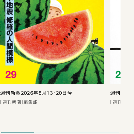
週刊新潮2026年8月13・20日号
週刊新潮2
「週刊新潮」編集部
「週刊新潮