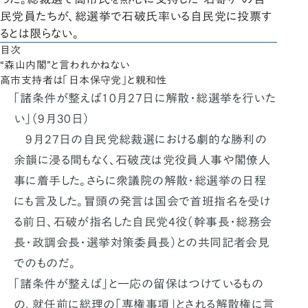
民党員たちが、総選挙で石破氏率いる自民党に投票す
るとは限らない。
目次
“森山内閣”と言われかねない
高市支持者は「日本保守党」と親和性
「諸条件が整えば10月27日に解散・総選挙を行いた
い」（9月30日）
9月27日の自民党総裁選における劇的な勝利の
余韻に浸る間もなく、石破茂は党役員人事や閣僚人
事に着手した。さらに衆議院の解散・総選挙の日程
にも言及した。冒頭の発言は国会で首班指名を受け
る前日、石破が指名した自民党4役（幹事長・総務会
長・政調会長・選挙対策委員長）との共同記者会見
でのものだ。
「諸条件が整えば」と一応の留保はつけているもの
の、就任前に総理の「専権事項」とされる解散権に言