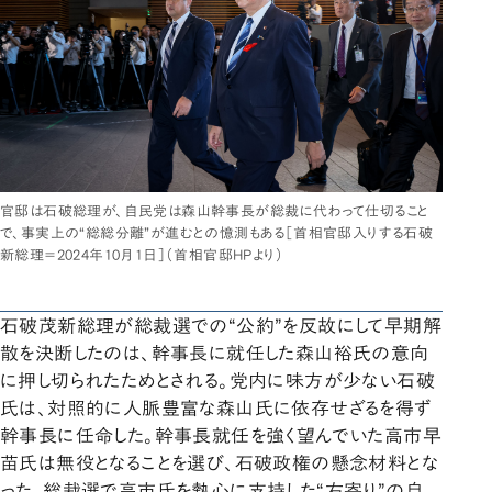
官邸は石破総理が、自民党は森山幹事長が総裁に代わって仕切ること
で、事実上の“総総分離”が進むとの憶測もある［首相官邸入りする石破
新総理＝2024年10月1日］（首相官邸HPより）
石破茂新総理が総裁選での“公約”を反故にして早期解
散を決断したのは、幹事長に就任した森山裕氏の意向
に押し切られたためとされる。党内に味方が少ない石破
氏は、対照的に人脈豊富な森山氏に依存せざるを得ず
幹事長に任命した。幹事長就任を強く望んでいた高市早
苗氏は無役となることを選び、石破政権の懸念材料とな
った。総裁選で高市氏を熱心に支持した“右寄り”の自