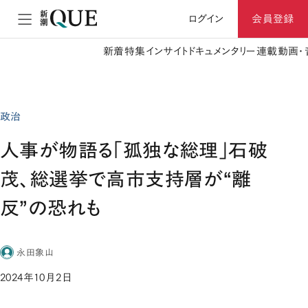
ログイン
会員登録
新着
特集
インサイト
ドキュメンタリー
連載
動画・
政治
人事が物語る「孤独な総理」石破
茂、総選挙で高市支持層が“離
反”の恐れも
永田象山
2024年10月2日