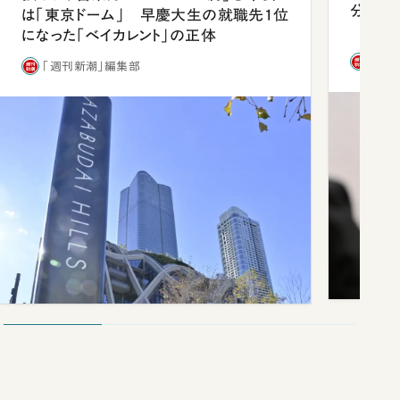
分 佐
は「東京ドーム」 早慶大生の就職先1位
になった「ベイカレント」の正体
「週
「週刊新潮」編集部