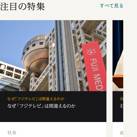
注目の特集
すべて見る
なぜ「フジテレビ」は間違えるのか
石破茂、
なぜ「フジテレビ」は間違えるのか
石破茂、
社会
政治