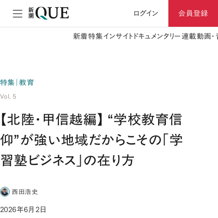
ログイン
会員登録
新着
特集
インサイト
ドキュメンタリー
連載
動画・
特集｜教育
Vol. 5
【北陸・甲信越編】 “学校教育信
仰”が強い地域だからこその「学
習塾ビジネス」の在り方
西田浩史
2026年6月2日