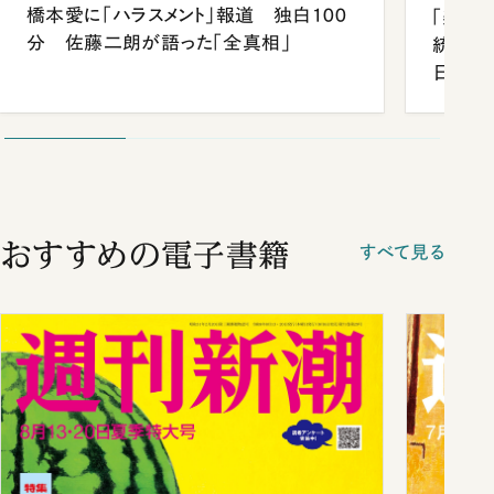
橋本愛に「ハラスメント」報道 独白100
「楽し
分 佐藤二朗が語った「全真相」
統領と
日米関
が明か
談まで
おすすめの電子書籍
すべて見る