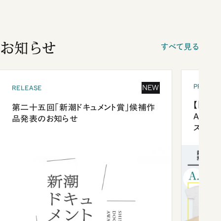
お知らせ
すべて見る
PRESEN
NEW
RELEASE
【「新潮
第二十五回「新潮ドキュメント賞」候補作
Anni
品発表のお知らせ
ズプレ