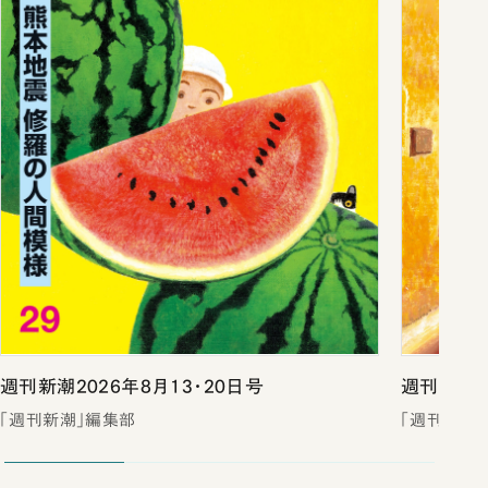
週刊新潮2026年8月13・20日号
週刊新潮2
「週刊新潮」編集部
「週刊新潮