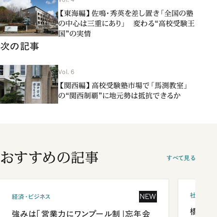
【東海編】佐鳴・秀英を差し置き「全国の塾
の中心は三重にあり」 変わる“高校受験王
国”の実情
次の記事
Vol. 6
【関西編】高校受験塾市場で「馬渕教室」
の“関西制覇”に地元勢は抵抗できるか
おすすめの記事
すべて見る
社会
NEW
経済・ビジネス
橋本愛
強みは「営業力にワンプール制」忘年会