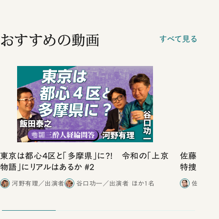
おすすめの動画
すべて見る
東京は都心４区と「多摩県」に?! 令和の「上京
佐藤優vs
物語」にリアルはあるか #2
特捜取調
合ったこと
河野有理／出演者
谷口功一／出演者
ほか1名
佐藤優／