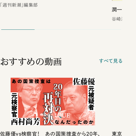
「週刊新潮」編集部
潤一郎犯
谷崎潤一郎
おすすめの動画
すべて見る
佐藤優vs検察官！ あの国策捜査から20年、
東京は都心