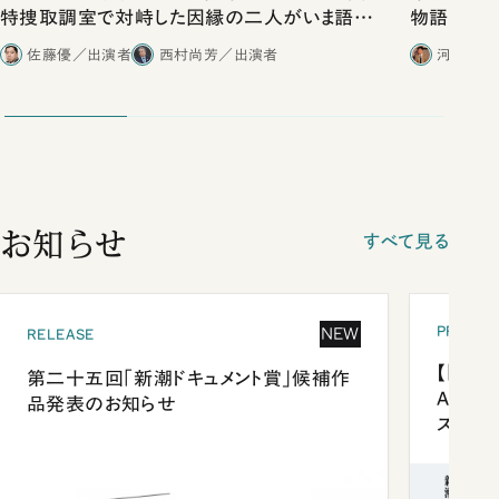
特捜取調室で対峙した因縁の二人がいま語り
物語」にリ
合ったこと
佐藤優／出演者
西村尚芳／出演者
河野有理
お知らせ
すべて見る
PRESEN
NEW
RELEASE
【「新潮
第二十五回「新潮ドキュメント賞」候補作
Anni
品発表のお知らせ
ズプレ