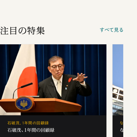
注目の特集
すべて見る
石破茂、1年間の回顧録
なぜ「フ
石破茂、1年間の回顧録
なぜ「フ