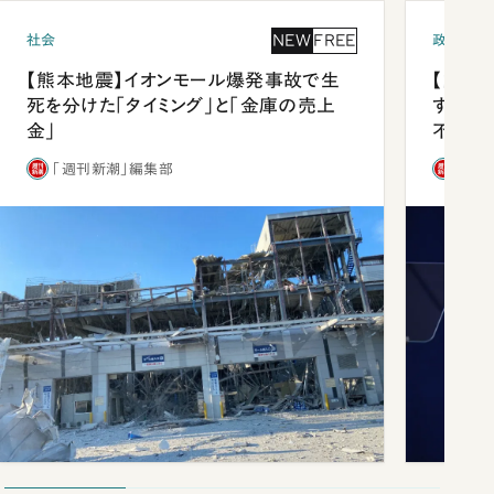
NEW
FREE
社会
政治
【熊本地震】イオンモール爆発事故で生
【内閣
死を分けた「タイミング」と「金庫の売上
する人
金」
不仲説
「週刊新潮」編集部
「週