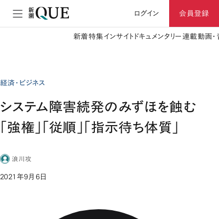
ログイン
会員登録
新着
特集
インサイト
ドキュメンタリー
連載
動画・
経済・ビジネス
システム障害続発のみずほを蝕む
「強権」「従順」「指示待ち体質」
浪川攻
2021年9月6日