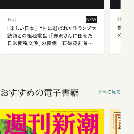
社会
政治
NEW
橋本愛
「楽しい日本」「“神に選ばれた”トランプ大
分 佐
統領との極秘電話」「赤沢さんに任せた
日米関税交渉」の裏側 石破茂前首相
が明かす施政方針演説から日米首脳会
談まで
おすすめの電子書籍
すべて見る