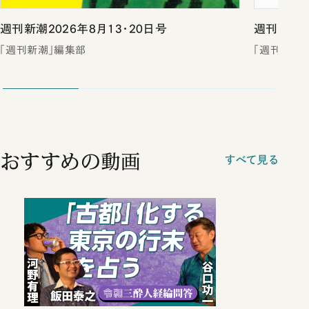
週刊新潮2026年8月13・20日号
週刊新潮2
「週刊新潮」編集部
「週刊新潮
おすすめの動画
すべて見る