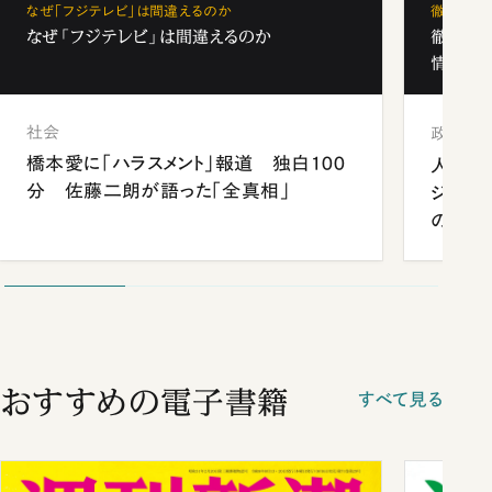
なぜ「フジテレビ」は間違えるのか
徹底解剖
なぜ「フジテレビ」は間違えるのか
徹底解
情報局」
社会
政治
橋本愛に「ハラスメント」報道 独白100
人事、
分 佐藤二朗が語った「全真相」
ジェン
の難題
おすすめの電子書籍
すべて見る