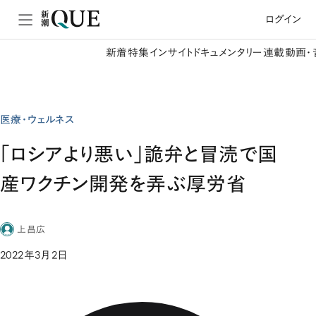
ログイン
新着
特集
インサイト
ドキュメンタリー
連載
動画・
医療・ウェルネス
「ロシアより悪い」詭弁と冒涜で国
産ワクチン開発を弄ぶ厚労省
上昌広
2022年3月2日