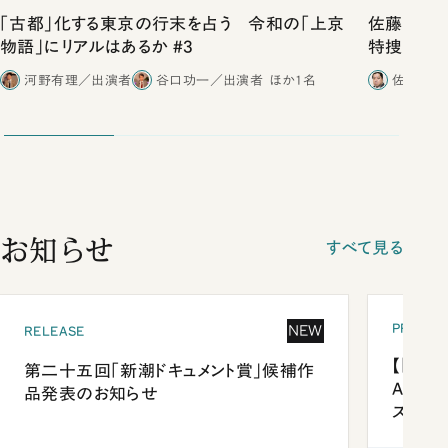
「古都」化する東京の行末を占う 令和の「上京
佐藤優vs
物語」にリアルはあるか #3
特捜取調
合ったこと
河野有理／出演者
谷口功一／出演者
ほか1名
佐藤優／
お知らせ
すべて見る
PRESEN
NEW
RELEASE
【「新潮
第二十五回「新潮ドキュメント賞」候補作
Anni
品発表のお知らせ
ズプレ