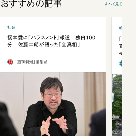
おすすめの記事
すべて見る
社会
教育
橋本愛に「ハラスメント」報道 独白100
「早実
分 佐藤二朗が語った「全真相」
貫校へ
要だっ
「週刊新潮」編集部
「新