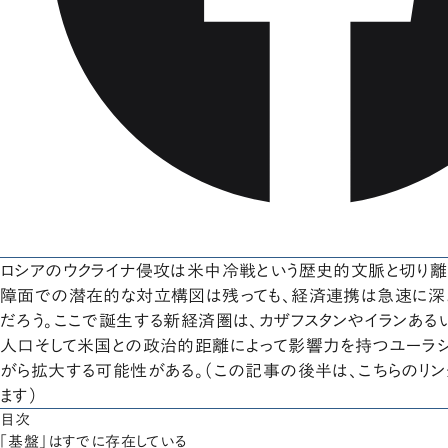
ロシアのウクライナ侵攻は米中冷戦という歴史的文脈と切り離
障面での潜在的な対立構図は残っても、経済連携は急速に深
だろう。ここで誕生する新経済圏は、カザフスタンやイランある
人口そして米国との政治的距離によって影響力を持つユーラ
がら拡大する可能性がある。（この記事の後半は、こちらのリ
ます）
目次
「基盤」はすでに存在している