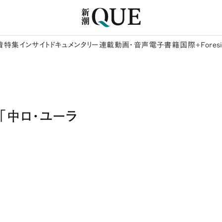
着
特集
インサイト
ドキュメンタリー
連載
動画・音声
電子書籍
国際+Foresi
「中ロ・ユーラ