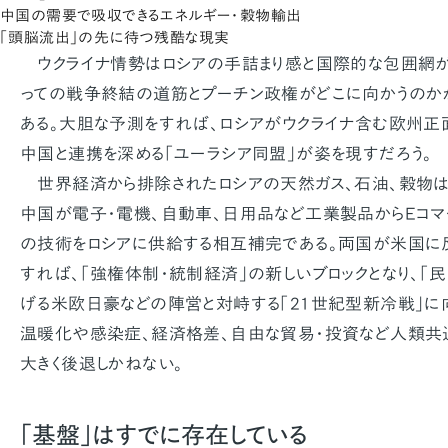
中国の需要で吸収できるエネルギー・穀物輸出
「頭脳流出」の先に待つ残酷な現実
ウクライナ情勢はロシアの手詰まり感と国際的な包囲網が
っての戦争終結の道筋とプーチン政権がどこに向かうのか
ある。大胆な予測をすれば、ロシアがウクライナ含む欧州正
中国と連携を深める「ユーラシア同盟」が姿を現すだろう。
世界経済から排除されたロシアの天然ガス、石油、穀物は
中国が電子・電機、自動車、日用品など工業製品からEコマ
の技術をロシアに供給する相互補完である。両国が米国に
すれば、「強権体制・統制経済」の新しいブロックとなり、「
げる米欧日豪などの陣営と対峙する「21世紀型新冷戦」に
温暖化や感染症、経済格差、自由な貿易・投資など人類共
大きく後退しかねない。
「基盤」はすでに存在している