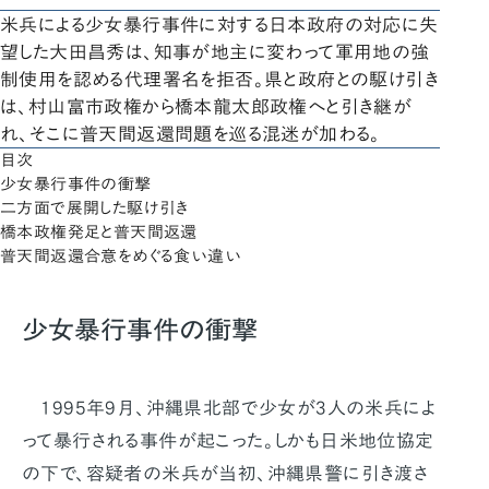
米兵による少女暴行事件に対する日本政府の対応に失
望した大田昌秀は、知事が地主に変わって軍用地の強
制使用を認める代理署名を拒否。県と政府との駆け引き
は、村山富市政権から橋本龍太郎政権へと引き継が
れ、そこに普天間返還問題を巡る混迷が加わる。
目次
少女暴行事件の衝撃
二方面で展開した駆け引き
橋本政権発足と普天間返還
普天間返還合意をめぐる食い違い
少女暴行事件の衝撃
1995年9月、沖縄県北部で少女が3人の米兵によ
って暴行される事件が起こった。しかも日米地位協定
の下で、容疑者の米兵が当初、沖縄県警に引き渡さ