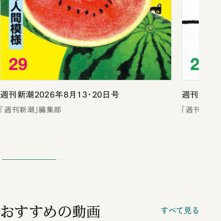
週刊新潮2026年8月13・20日号
週刊新潮2
「週刊新潮」編集部
「週刊新潮
おすすめの動画
すべて見る