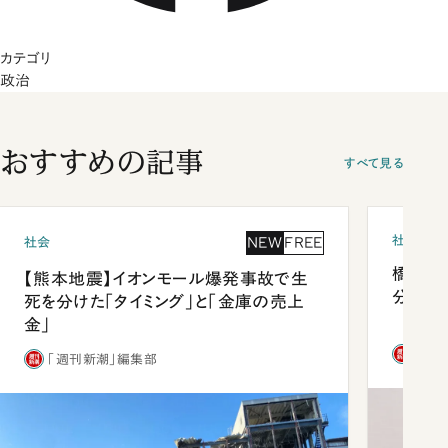
カテゴリ
政治
おすすめの記事
すべて見る
社会
NEW
FREE
社会
橋本愛
【熊本地震】イオンモール爆発事故で生
分 佐
死を分けた「タイミング」と「金庫の売上
金」
「週
「週刊新潮」編集部