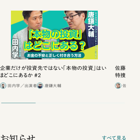
企業だけが投資先ではない「本物の投資」はい
佐藤優vs
まどこにあるか #2
特捜取調
合ったこと
田内学／出演者
唐鎌大輔
佐藤優／
お知らせ
すべて見る