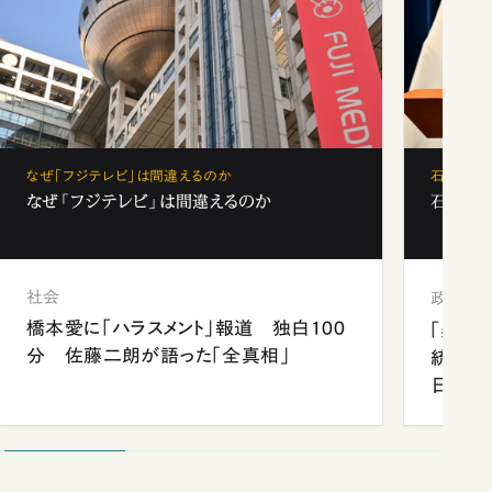
なぜ「フジテレビ」は間違えるのか
石破茂、
なぜ「フジテレビ」は間違えるのか
石破茂、
社会
政治
橋本愛に「ハラスメント」報道 独白100
「楽し
分 佐藤二朗が語った「全真相」
統領と
日米関
が明か
談まで