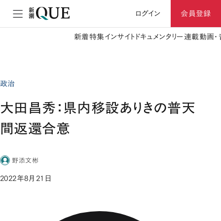
ログイン
会員登録
新着
特集
インサイト
ドキュメンタリー
連載
動画・
政治
大田昌秀：県内移設ありきの普天
間返還合意
野添文彬
2022年8月21日