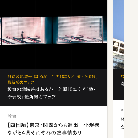
教育の地域差はあるか 全国10エリア「塾・予備校」
なぜ「フ
最新勢力マップ
なぜ「フ
教育の地域差はあるか 全国10エリア「塾・
予備校」最新勢力マップ
社会
教育
橋本愛
【四国編】東京・関西からも進出 小規模
分 佐
ながら4県それぞれの塾事情あり