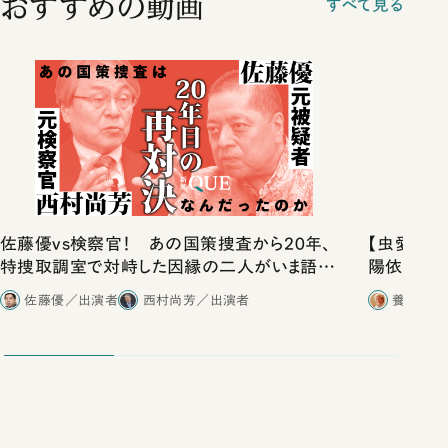
おすすめの動画
すべて見る
佐藤優vs検察官！ あの国策捜査から20年、
【虫愛を語
特捜取調室で対峙した因縁の二人がいま語り
陽依（「虫
合ったこと
佐藤優／出演者
西村尚芳／出演者
養老孟司