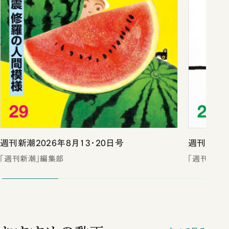
週刊新潮2026年8月13・20日号
週刊新潮2
「週刊新潮」編集部
「週刊新潮