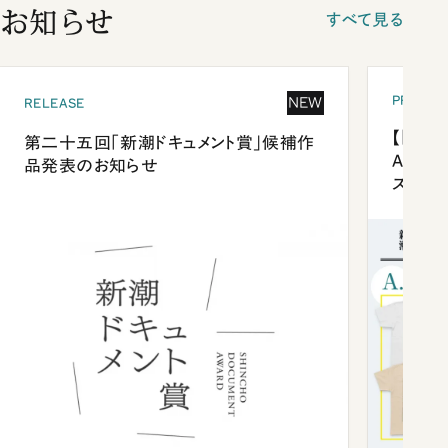
お知らせ
すべて見る
PRESEN
NEW
RELEASE
【「新潮
第二十五回「新潮ドキュメント賞」候補作
Anni
品発表のお知らせ
ズプレ