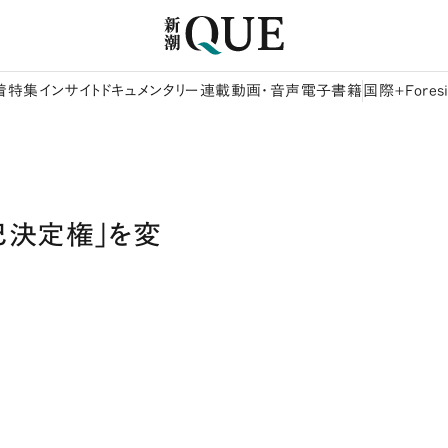
着
特集
インサイト
ドキュメンタリー
連載
動画・音声
電子書籍
国際+Foresi
己決定権」を変