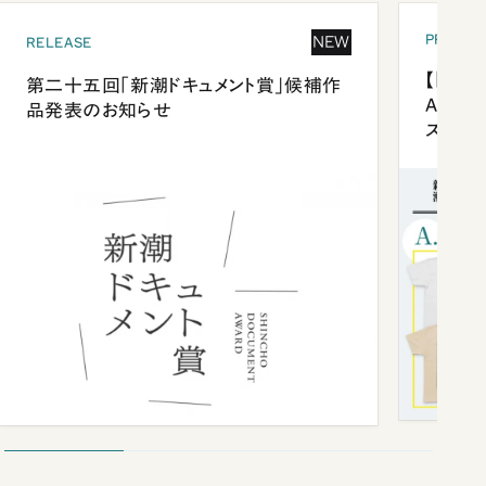
PRESEN
NEW
RELEASE
【「新潮
第二十五回「新潮ドキュメント賞」候補作
Anni
品発表のお知らせ
ズプレ