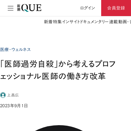
ログイン
会員登録
新着
特集
インサイト
ドキュメンタリー
連載
動画・
医療・ウェルネス
「医師過労自殺」から考えるプロフ
ェッショナル医師の働き方改革
上昌広
2023年9月1日