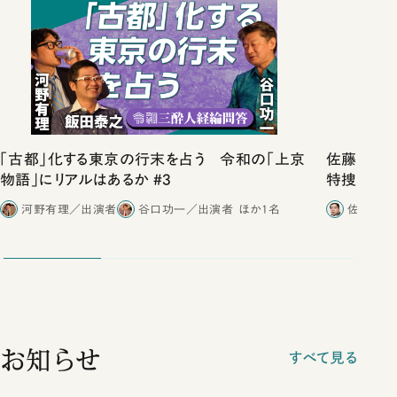
「古都」化する東京の行末を占う 令和の「上京
佐藤優vs
物語」にリアルはあるか #3
特捜取調
合ったこと
河野有理／出演者
谷口功一／出演者
ほか1名
佐藤優／
お知らせ
すべて見る