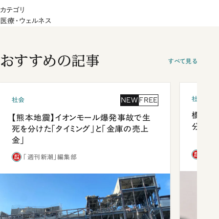
カテゴリ
医療・ウェルネス
おすすめの記事
すべて見る
社会
NEW
FREE
社会
橋本愛
【熊本地震】イオンモール爆発事故で生
分 佐
死を分けた「タイミング」と「金庫の売上
金」
「週
「週刊新潮」編集部