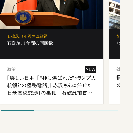
石破茂、1年間の回顧録
なぜ「フ
石破茂、1年間の回顧録
なぜ「フ
社会
政治
NEW
橋本愛
「楽しい日本」「“神に選ばれた”トランプ大
分 佐
統領との極秘電話」「赤沢さんに任せた
日米関税交渉」の裏側 石破茂前首相
が明かす施政方針演説から日米首脳会
談まで