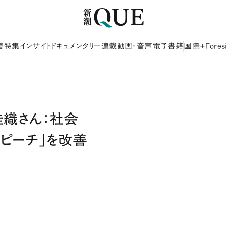
着
特集
インサイト
ドキュメンタリー
連載
動画・音声
電子書籍
国際+Foresi
佳織さん：社会
ピーチ」を改善