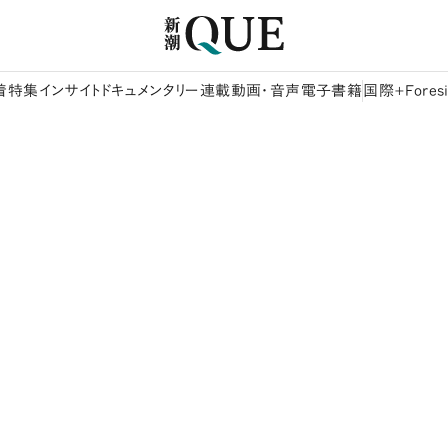
着
特集
インサイト
ドキュメンタリー
連載
動画・音声
電子書籍
国際+Foresi