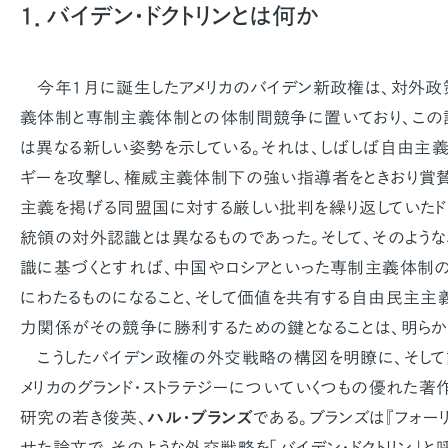
1．バイデン・ドクトリンとは何か
今年1月に誕生したアメリカのバイデン新政権は、対外
義体制と専制主義体制との体制間競争に置いており、この
は異なる新しい姿勢を示している。それは、しばしば自由主
ギーを攻撃し、権威主義体制下の強い指導者をときおり賞賛
主義を掲げる同盟国に対する厳しい批判を繰り返していたド
統領の対外認識とは異なるものであった。そして、そのよう
識に基づくとすれば、中国やロシアといった専制主義体制
にわたるものになること、そして価値を共有する自由民主
力関係がその競争に勝利するための鍵となることは、明らか
こうしたバイデン政権の外交戦略の構図を明瞭に、そして
メリカのグランド・ストラテジーについていくつもの優れた著
研究の若き俊英、
ハル・ブランズ
である。ブランズは『フォー
せた論文で、そのような外交戦略を「バイデン・ドクトリン」