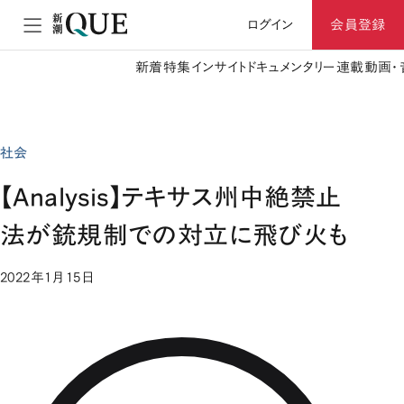
ログイン
会員登録
新着
特集
インサイト
ドキュメンタリー
連載
動画・
社会
【Analysis】テキサス州中絶禁止
法が銃規制での対立に飛び火も
2022年1月15日