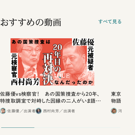
おすすめの動画
すべて見る
佐藤優vs検察官！ あの国策捜査から20年、
東京は都心
特捜取調室で対峙した因縁の二人がいま語り
物語」にリ
合ったこと
佐藤優／出演者
西村尚芳／出演者
河野有理