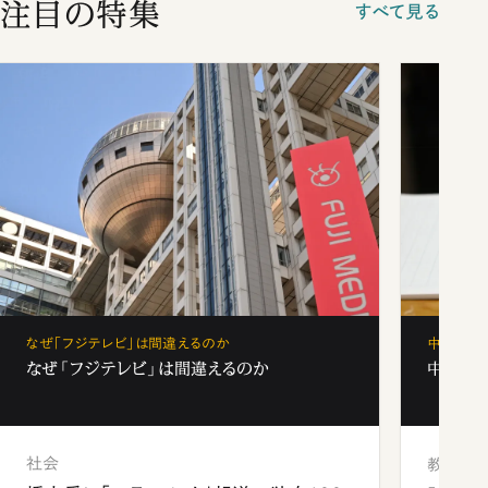
注目の特集
すべて見る
なぜ「フジテレビ」は間違えるのか
中学受験
なぜ「フジテレビ」は間違えるのか
中学受験
社会
教育