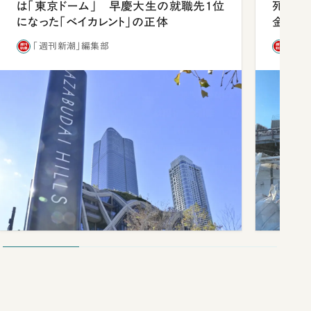
は「東京ドーム」 早慶大生の就職先1位
死を分
になった「ベイカレント」の正体
金」
「週刊新潮」編集部
「週