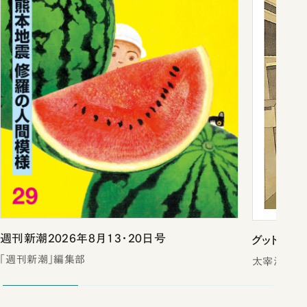
週刊新潮2026年8月13・20日号
グッド・バ
「週刊新潮」編集部
太宰治