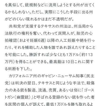
を真似して、銃規制などに流用しようとする州が出てく
るかもしれない。ただし、実際にこうした手段に出る州
がどのくらい現れるかはまだ不透明だが。
共和党が支援するテキサスの州法は、州当局から
法執行の権利を奪い、代わって民間人が、胎児の心
拍確認（およそ妊娠6週）以降の人工妊娠中絶を行っ
たり、それを補助した人物を誰であれ訴えたりすること
を可能にした。勝訴すれば少なくとも１万ドル（約113
万円）を得ることができる。最高裁は10日これに関す
る判断を下した。
カリフォルニア州のギャビン・ニューサム知事（民主
党）は判決の翌日、テキサスと同じような手法で、殺傷
力のある銃を製造、流通、売買、あるいは俗に「ゴース
トガン（幽霊銃）」と呼ばれる登録のない銃を作った者
を民間の個人が訴えて、最低１万ドルを勝ち取れるよ