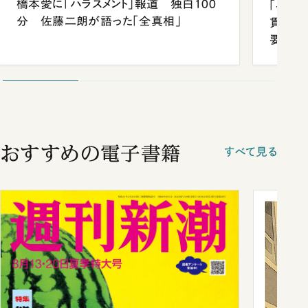
橋本愛に「ハラスメント」報道 独白100
「早実
分 佐藤二朗が語った「全真相」
貫校へ
要だっ
おすすめの電子書籍
すべて見る