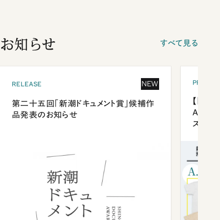
お知らせ
すべて見る
PRESEN
NEW
RELEASE
【「新潮
第二十五回「新潮ドキュメント賞」候補作
Anni
品発表のお知らせ
ズプレ