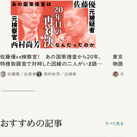
佐藤優vs検察官！ あの国策捜査から20年、
東京は都心
特捜取調室で対峙した因縁の二人がいま語り
物語」にリ
合ったこと
佐藤優／出演者
西村尚芳／出演者
河野有理
おすすめの記事
すべて見る