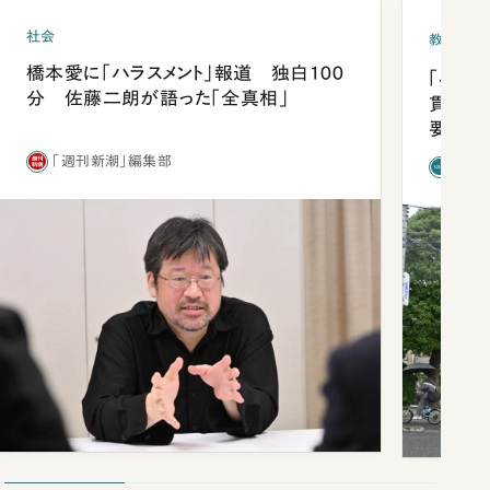
社会
教育
橋本愛に「ハラスメント」報道 独白100
「早実
分 佐藤二朗が語った「全真相」
貫校へ
要だっ
「週刊新潮」編集部
「新