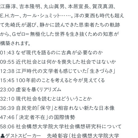
江藤淳、吉本隆明、丸山眞男、本居宣長、賀茂真淵、
E.H.カー、カール・シュミット……。洋の東西も時代も超え
て先崎氏が選び、静かに読んできた思索者たちの軌跡
から、Gゼロ＝無極化した世界を生き抜くための知恵が
構築されます。
01:43 なぜ現代を語るのに古典が必要なのか
09:55 近代社会とは何かを喪失した社会ではないか
12:38 江戸時代の文学者も感じていた「生きづらさ」
15:45 100年前のことを考えると今が見えてくる
23:00 虚妄を暴くリアリズム
32:10 現代社会を読むとはどういうことか
36:39 自民党的「保守」と相容れない新たな日本像
47:46 「決定者不在」の国際情勢
58:06 社会構想大学院大学社会構想研究科について
👤ゲストスピーカー 先崎彰容（社会構想大学院大学