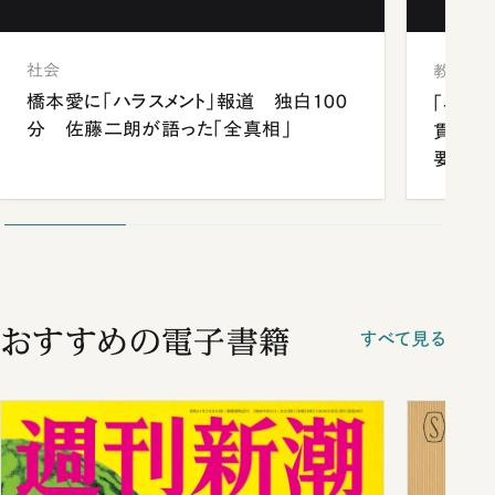
社会
教育
橋本愛に「ハラスメント」報道 独白100
「早実
分 佐藤二朗が語った「全真相」
貫校へ
要だっ
おすすめの電子書籍
すべて見る