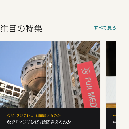
注目の特集
すべて見る
なぜ「フジテレビ」は間違えるのか
中学受験
なぜ「フジテレビ」は間違えるのか
中学受験