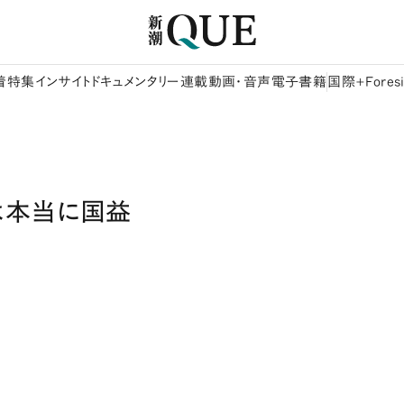
着
特集
インサイト
ドキュメンタリー
連載
動画・音声
電子書籍
国際+Foresi
は本当に国益