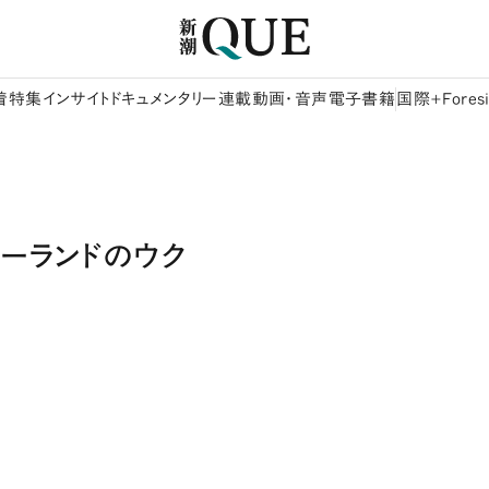
着
特集
インサイト
ドキュメンタリー
連載
動画・音声
電子書籍
国際+Foresi
ーランドのウク