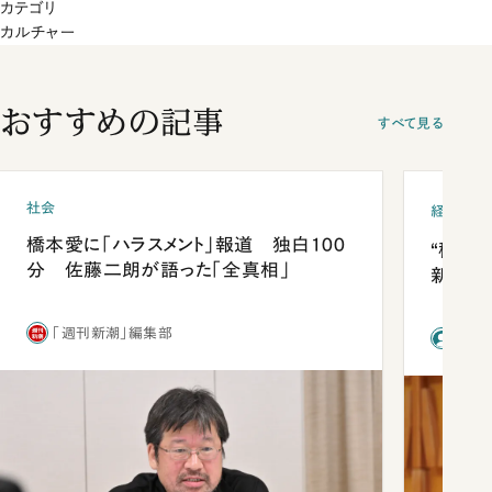
カテゴリ
カルチャー
おすすめの記事
すべて見る
社会
経済・ビ
橋本愛に「ハラスメント」報道 独白100
“稼ぎ
分 佐藤二朗が語った「全真相」
新社長
「週刊新潮」編集部
前田