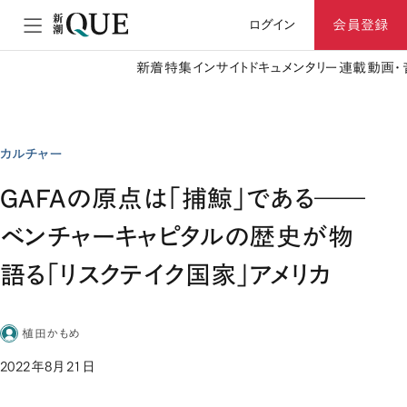
ログイン
会員登録
新着
特集
インサイト
ドキュメンタリー
連載
動画・
カルチャー
GAFAの原点は「捕鯨」である――
ベンチャーキャピタルの歴史が物
語る「リスクテイク国家」アメリカ
植田かもめ
2022年8月21日