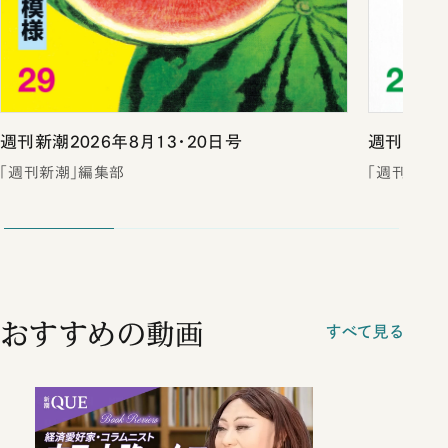
週刊新潮2026年8月13・20日号
週刊新潮2
「週刊新潮」編集部
「週刊新潮
おすすめの動画
すべて見る