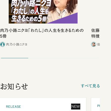
肉乃小路ニクヨ「わたし」の人生を生きるための
佐藤優vs
5冊
特捜取調
合ったこと
肉乃小路ニクヨ
佐藤優／
お知らせ
すべて見る
PRESEN
NEW
RELEASE