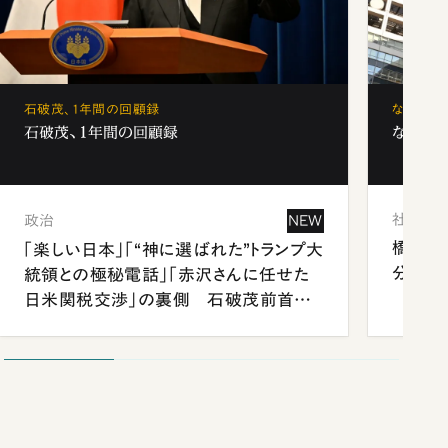
石破茂、1年間の回顧録
なぜ「フ
石破茂、1年間の回顧録
なぜ「フ
社会
政治
NEW
橋本愛
「楽しい日本」「“神に選ばれた”トランプ大
分 佐
統領との極秘電話」「赤沢さんに任せた
日米関税交渉」の裏側 石破茂前首相
が明かす施政方針演説から日米首脳会
談まで