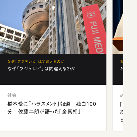
なぜ「フジテレビ」は間違えるのか
石破茂、
なぜ「フジテレビ」は間違えるのか
石破茂、
社会
政治
橋本愛に「ハラスメント」報道 独白100
「楽し
分 佐藤二朗が語った「全真相」
統領と
日米関
が明か
談まで