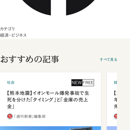
カテゴリ
経済・ビジネス
おすすめの記事
すべて見る
NEW
FREE
社会
経済・ビ
【熊本地震】イオンモール爆発事故で生
【就活
死を分けた「タイミング」と「金庫の売上
年会は
金」
先1位
「週刊新潮」編集部
「週