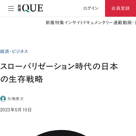
ログイン
会員登録
新着
特集
インサイト
ドキュメンタリー
連載
動画・
経済・ビジネス
スローバリゼーション時代の日本
の生存戦略
矢嶋康次
2023年5月10日