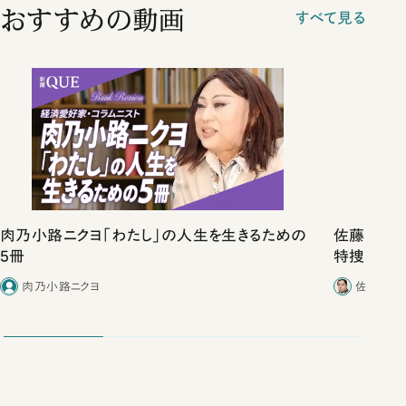
おすすめの動画
すべて見る
肉乃小路ニクヨ「わたし」の人生を生きるための
佐藤優vs
5冊
特捜取調
合ったこと
肉乃小路ニクヨ
佐藤優／