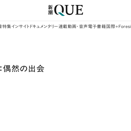
着
特集
インサイト
ドキュメンタリー
連載
動画・音声
電子書籍
国際+Foresi
：偶然の出会