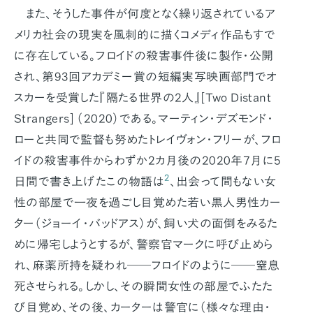
また、そうした事件が何度となく繰り返されているア
メリカ社会の現実を風刺的に描くコメディ作品もすで
に存在している。フロイドの殺害事件後に製作・公開
され、第93回アカデミー賞の短編実写映画部門でオ
スカーを受賞した『隔たる世界の2人』[
Two Distant
Strangers
] （2020）である。マーティン・デズモンド・
ローと共同で監督も努めたトレイヴォン・フリーが、フロ
イドの殺害事件からわずか2カ月後の2020年7月に5
2
日間で書き上げたこの物語は
、出会って間もない女
性の部屋で一夜を過ごし目覚めた若い黒人男性カー
ター（ジョーイ・バッドアス）が、飼い犬の面倒をみるた
めに帰宅しようとするが、警察官マークに呼び止めら
れ、麻薬所持を疑われ――フロイドのように――窒息
死させられる。しかし、その瞬間女性の部屋でふたた
び目覚め、その後、カーターは警官に（様々な理由・