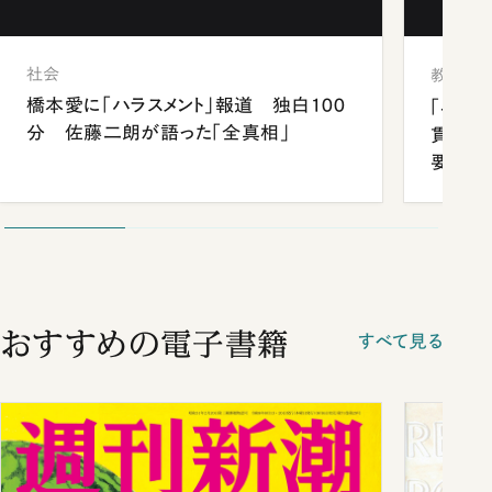
社会
教育
橋本愛に「ハラスメント」報道 独白100
「早実
分 佐藤二朗が語った「全真相」
貫校へ
要だっ
おすすめの電子書籍
すべて見る