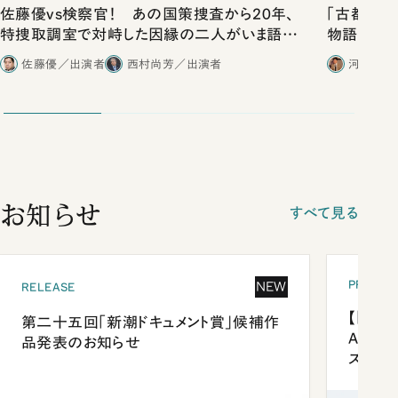
佐藤優vs検察官！ あの国策捜査から20年、
「古都」化
特捜取調室で対峙した因縁の二人がいま語り
物語」にリ
合ったこと
佐藤優／出演者
西村尚芳／出演者
河野有理
お知らせ
すべて見る
PRESEN
NEW
RELEASE
【「新潮
第二十五回「新潮ドキュメント賞」候補作
Anni
品発表のお知らせ
ズプレ