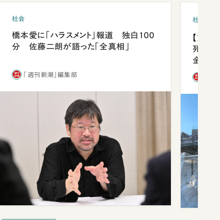
社会
社会
橋本愛に「ハラスメント」報道 独白100
【熊本
分 佐藤二朗が語った「全真相」
死を分
金」
「週刊新潮」編集部
「週