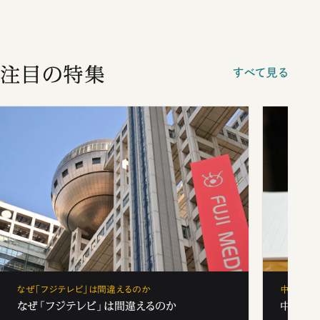
注目の特集
すべて見る
なぜ「フジテレビ」は間違えるのか
中学受験
なぜ「フジテレビ」は間違えるのか
中学受験