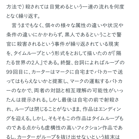
方法で）殺されては目覚めるという一連の流れを何度
となく繰り返す。
言うまでもなく、個々の様々な属性の違いや状況や
条件の違いにかかわらず、黒人であるということで警
官に殺害されるという事件が繰り返されている現実
を、タイムループという形式をとおして描いたのが『隔
たる世界の2人』である。終盤、台詞によればループの
99回目に、カーターはマークに自宅までパトカーで送
ってはもらえないかと提案し、マークの運転するパトカ
ーのなかで、両者の対話と相互理解の可能性がいっ
たんは提示される。しかし最後は自宅の前で射殺さ
れ、ループは閉じることがないまま、作品はエンディン
グを迎える。しかし、そもそもこの作品はタイムループも
のである点からも虚構性の高いフィクション作品であ
るし、カーターがループを抜け出せないという結末は