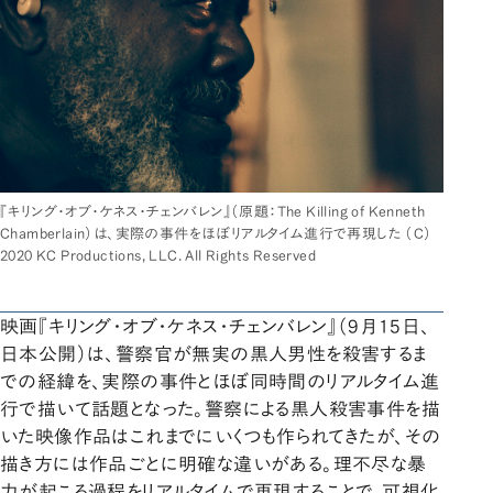
『キリング・オブ・ケネス・チェンバレン』（原題：The Killing of Kenneth
Chamberlain）は、実際の事件をほぼリアルタイム進行で再現した （C）
2020 KC Productions, LLC. All Rights Reserved
映画『キリング・オブ・ケネス・チェンバレン』（9月15日、
日本公開）は、警察官が無実の黒人男性を殺害するま
での経緯を、実際の事件とほぼ同時間のリアルタイム進
行で描いて話題となった。警察による黒人殺害事件を描
いた映像作品はこれまでにいくつも作られてきたが、その
描き方には作品ごとに明確な違いがある。理不尽な暴
力が起こる過程をリアルタイムで再現することで、可視化