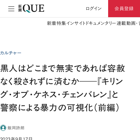
ログイン
会員登録
新着
特集
インサイト
ドキュメンタリー
連載
動画・
カルチャー
黒人はどこまで無実であれば容赦
なく殺されずに済むか――『キリン
グ・オブ・ケネス・チェンバレン』と
警察による暴力の可視化（前編）
飯岡詩朗
2023年9月17日