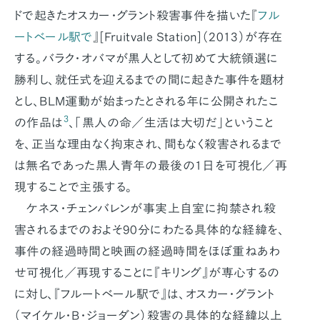
ドで起きたオスカー・グラント殺害事件を描いた『
フル
ートベール駅で
』[
Fruitvale Station
]（2013）が存在
する。バラク・オバマが黒人として初めて大統領選に
勝利し、就任式を迎えるまでの間に起きた事件を題材
とし、BLM運動が始まったとされる年に公開されたこ
3
の作品は
、「黒人の命／生活は大切だ」ということ
を、正当な理由なく拘束され、間もなく殺害されるまで
は無名であった黒人青年の最後の1日を可視化／再
現することで主張する。
ケネス・チェンバレンが事実上自室に拘禁され殺
害されるまでのおよそ90分にわたる具体的な経緯を、
事件の経過時間と映画の経過時間をほぼ重ねあわ
せ可視化／再現することに『キリング』が専心するの
に対し、『フルートベール駅で』は、オスカー・グラント
（マイケル・B・ジョーダン）殺害の具体的な経緯以上