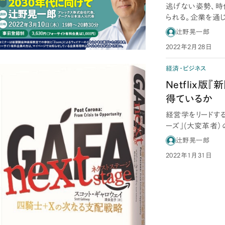
逃げない姿勢、時
られる。企業を通
その名誉はGAF
辻野晃一郎
2022年2月28日
経済・ビジネス
Netflix
得ているか
経営学をリードする
ーズ」(大変革者）
と、…
辻野晃一郎
2022年1月31日