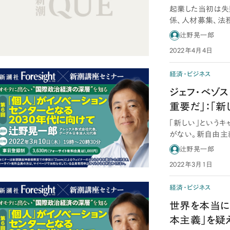
起業した当初は失
係、人材募集、法
のは、「体験して
辻野晃一郎
2022年4月4日
経済・ビジネス
ジェフ・ベゾ
重要だ」：「
「新しい」という
がない。新自由主
だ。その上で考え
辻野晃一郎
2022年3月1日
経済・ビジネス
世界を本当に
本主義」を疑