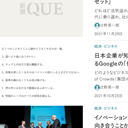
セット」
どれほど活気溢れ
代に乗り遅れ、社
せたのは、現CE…
辻野晃一郎
2021年11月29日
経済・ビジネス
日本企業が知らな
るGoogleの
どのようなビジネス
of Crowds
ー…
辻野晃一郎
2021年10月25日
経済・ビジネス
イノベーショ
向き合うこと