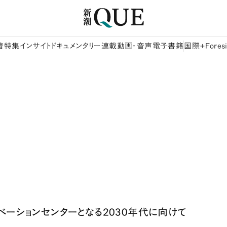
着
特集
インサイト
ドキュメンタリー
連載
動画・音声
電子書籍
国際+Foresi
ベーションセンターとなる2030年代に向けて