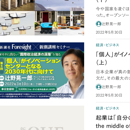
今や国家を凌ぐほ
った。オープンソ
未来を見据え…
辻野晃一郎
2022年5月30日
経済・ビジネス
「個人」がイノ
（上）
日本企業が真の競
欠だ。その最大の
を、フォーサイト…
辻野晃一郎
2022年5月30日
経済・ビジネス
起業は「自分の
the middle o