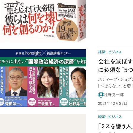
経済・ビジネス
会社を滅ぼす
に必須な「5
スティーブ・ジョ
「つまらない」と
が、途轍もな…
辻野晃一郎
2021年12月28日
経済・ビジネス
「ミスを嫌う