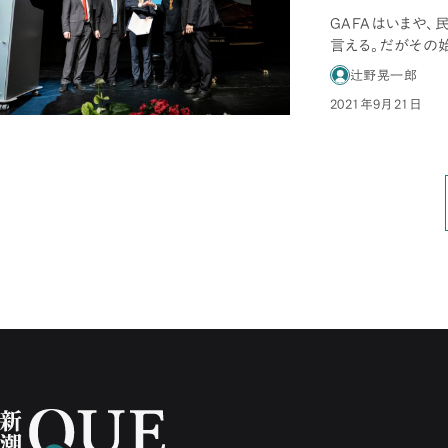
GAFAはいまや
言える。だがその
で向き合った、…
辻野晃一郎
2021年9月21日