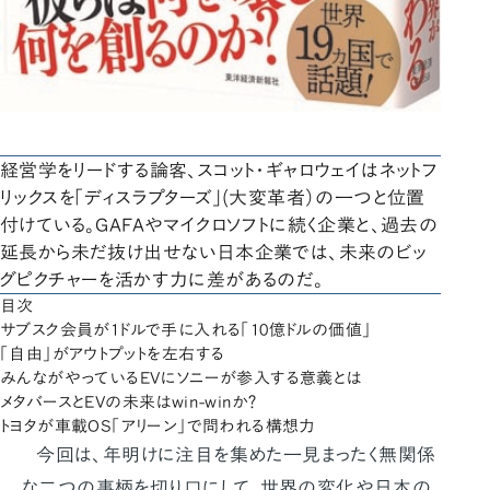
経営学をリードする論客、スコット・ギャロウェイはネットフ
リックスを「ディスラプターズ」(大変革者）の一つと位置
付けている。GAFAやマイクロソフトに続く企業と、過去の
延長から未だ抜け出せない日本企業では、未来のビッ
グピクチャーを活かす力に差があるのだ。
目次
サブスク会員が1ドルで手に入れる「10億ドルの価値」
「自由」がアウトプットを左右する
みんながやっているEVにソニーが参入する意義とは
メタバースとEVの未来はwin-winか？
トヨタが車載OS「アリーン」で問われる構想力
今回は、年明けに注目を集めた一見まったく無関係
な二つの事柄を切り口にして、世界の変化や日本の