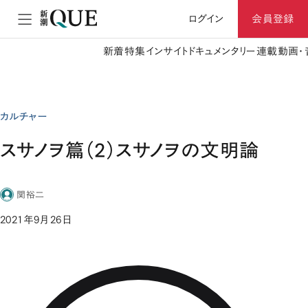
ログイン
会員登録
新着
特集
インサイト
ドキュメンタリー
連載
動画・
カルチャー
スサノヲ篇（2）スサノヲの文明論
関裕二
2021年9月26日