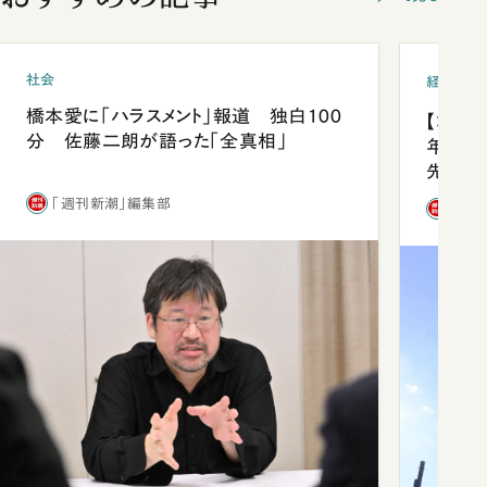
社会
経済・ビ
橋本愛に「ハラスメント」報道 独白100
【コン
分 佐藤二朗が語った「全真相」
年会は
先1位
「週刊新潮」編集部
「週