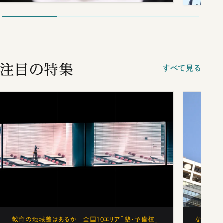
注目の特集
すべて見る
教育の地域差はあるか 全国10エリア「塾・予備校」
なぜ「フ