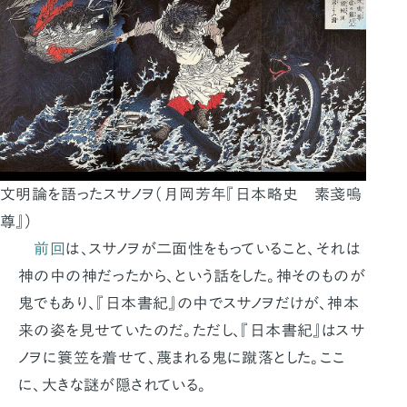
文明論を語ったスサノヲ（月岡芳年『日本略史 素戔嗚
尊』）
前回
は、スサノヲが二面性をもっていること、それは
神の中の神だったから、という話をした。神そのものが
鬼でもあり、『日本書紀』の中でスサノヲだけが、神本
来の姿を見せていたのだ。ただし、『日本書紀』はスサ
ノヲに簑笠を着せて、蔑まれる鬼に蹴落とした。ここ
に、大きな謎が隠されている。