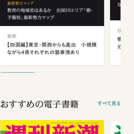
最新勢力マップ
なぜ「フ
教育の地域差はあるか 全国10エリア「塾・
予備校」最新勢力マップ
社会
教育
橋本愛
【四国編】東京・関西からも進出 小規模
分 佐
ながら4県それぞれの塾事情あり
おすすめの電子書籍
すべて見る