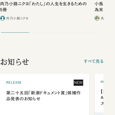
肉乃小路ニクヨ「わたし」の人生を生きるための
小鳥の歌
5冊
為末大「身
ノ谷一夫（
肉乃小路ニクヨ
為末大
お知らせ
すべて見る
PRESEN
NEW
RELEASE
【「新潮
第二十五回「新潮ドキュメント賞」候補作
Anni
品発表のお知らせ
ズプレ