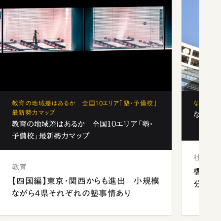
教育の地域差はあるか 全国10エリア「塾・予備校」
なぜ「フ
最新勢力マップ
なぜ「フ
教育の地域差はあるか 全国10エリア「塾・
予備校」最新勢力マップ
社会
教育
橋本愛
【四国編】東京・関西からも進出 小規模
分 佐
ながら4県それぞれの塾事情あり