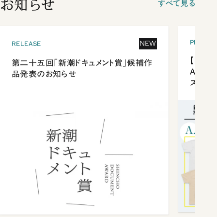
お知らせ
すべて見る
PRESEN
NEW
RELEASE
【「新潮
第二十五回「新潮ドキュメント賞」候補作
Anni
品発表のお知らせ
ズプレ