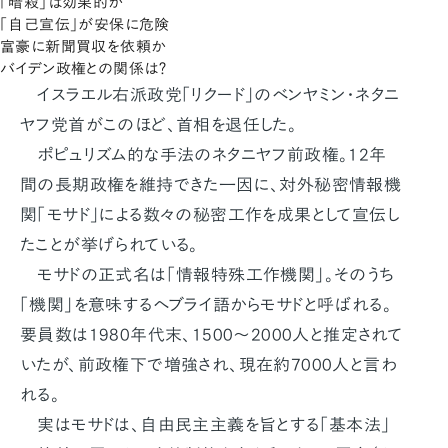
「暗殺」は効果的か
「自己宣伝」が安保に危険
富豪に新聞買収を依頼か
バイデン政権との関係は？
イスラエル右派政党「リクード」のベンヤミン・ネタニ
ヤフ党首がこのほど、首相を退任した。
ポピュリズム的な手法のネタニヤフ前政権。12年
間の長期政権を維持できた一因に、対外秘密情報機
関「モサド」による数々の秘密工作を成果として宣伝し
たことが挙げられている。
モサドの正式名は「情報特殊工作機関」。そのうち
「機関」を意味するヘブライ語からモサドと呼ばれる。
要員数は1980年代末、1500～2000人と推定されて
いたが、前政権下で増強され、現在約7000人と言わ
れる。
実はモサドは、自由民主主義を旨とする「基本法」