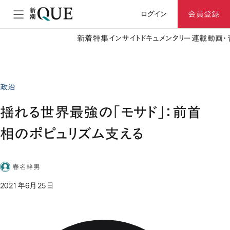
ログイン
会員登録
新着
特集
インサイト
ドキュメンタリー
連載
動画・
政治
揺れる世界最強の「モサド」：前首
相のポピュリズム支える
春名幹男
2021年6月25日