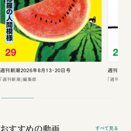
週刊新潮2026年8月13・20日号
週刊新潮2
「週刊新潮」編集部
「週刊新潮
おすすめの動画
すべて見る