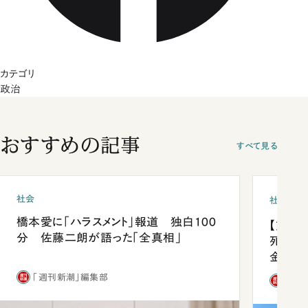
カテゴリ
政治
おすすめの記事
すべて見る
社会
社会
橋本愛に「ハラスメント」報道 独白100
【熊本
分 佐藤二朗が語った「全真相」
死を分
金」
「週刊新潮」編集部
「週