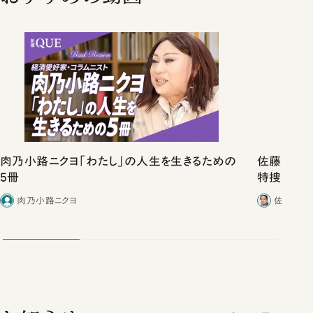
肉乃小路ニクヨ「わたし」の人生を生きるための
佐藤優vs
5冊
特捜取調
合ったこと
肉乃小路ニクヨ
佐藤優／