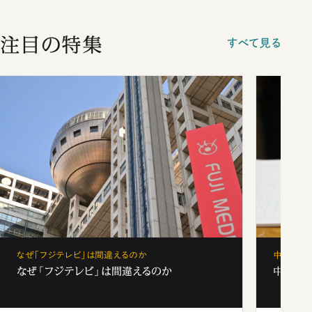
注目の特集
すべて見る
なぜ「フジテレビ」は間違えるのか
中学受験
なぜ「フジテレビ」は間違えるのか
中学受験