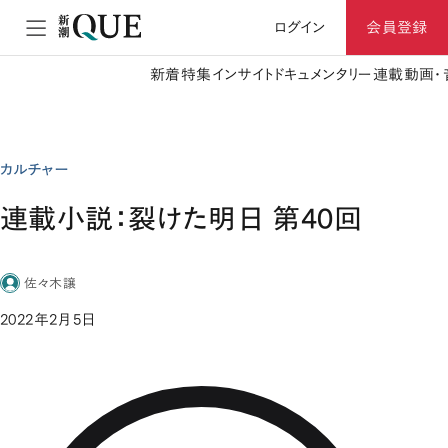
ログイン
会員登録
新着
特集
インサイト
ドキュメンタリー
連載
動画・
カルチャー
連載小説：裂けた明日 第40回
佐々木譲
2022年2月5日