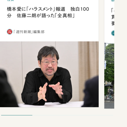
教育
橋本愛に「ハラスメント」報道 独白100
「早実
分 佐藤二朗が語った「全真相」
貫校へ
要だっ
「週刊新潮」編集部
「新