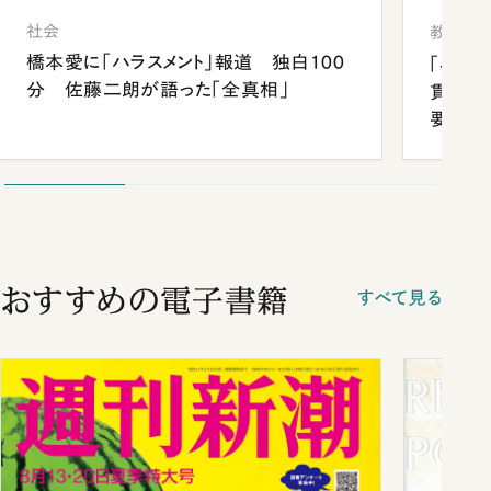
社会
教育
橋本愛に「ハラスメント」報道 独白100
「早実
分 佐藤二朗が語った「全真相」
貫校へ
要だっ
おすすめの電子書籍
すべて見る