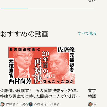
塩野七生／
おすすめの動画
すべて見る
佐藤優vs検察官！ あの国策捜査から20年、
東京は都心
特捜取調室で対峙した因縁の二人がいま語り
物語」にリ
合ったこと
佐藤優／出演者
西村尚芳／出演者
河野有理