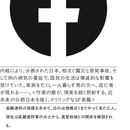
内戦により、分断された日本。相次ぐ震災と原発事故、そ
して例の病気の蔓延で、国民の生活は壊滅的な影響を
受けていた。家族を亡くし一人暮らす男の元へ、逃亡者
が現れる――。＜作家の眼が、現実を鋭く照射する。近
未来の分断日本を描く、スリリングなSF長篇＞
高麗連邦の保護を求めて、日の出桟橋近くまでやって来た三人。
信也は高麗連邦軍の兵士から、真智母娘との関係を確認され
る。