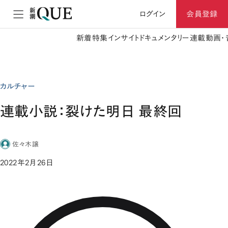
ログイン
会員登録
新着
特集
インサイト
ドキュメンタリー
連載
動画・
カルチャー
連載小説：裂けた明日 最終回
佐々木譲
2022年2月26日