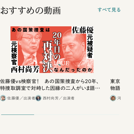
おすすめの動画
すべて見る
佐藤優vs検察官！ あの国策捜査から20年、
東京は都心
特捜取調室で対峙した因縁の二人がいま語り
物語」にリ
合ったこと
佐藤優／出演者
西村尚芳／出演者
河野有理