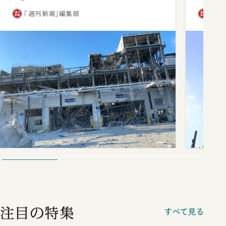
「週刊新潮」編集部
「週
注目の特集
すべて見る