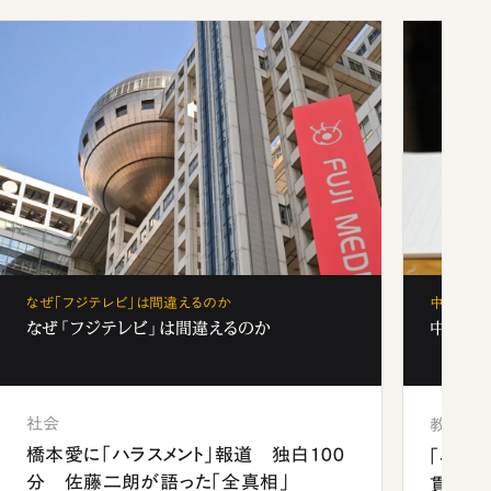
なぜ「フジテレビ」は間違えるのか
中学受験
なぜ「フジテレビ」は間違えるのか
中学受験
社会
教育
橋本愛に「ハラスメント」報道 独白100
「早実
分 佐藤二朗が語った「全真相」
貫校へ