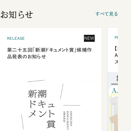
お知らせ
すべて見る
PRESEN
NEW
RELEASE
【「新潮
第二十五回「新潮ドキュメント賞」候補作
Anni
品発表のお知らせ
ズプレ