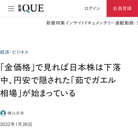
ログイン
会員登録
新着
特集
インサイト
ドキュメンタリー
連載
動画・
経済・ビジネス
「金価格」で見れば日本株は下落
中、円安で隠された「茹でガエル
相場」が始まっている
磯山友幸
2022年1月28日