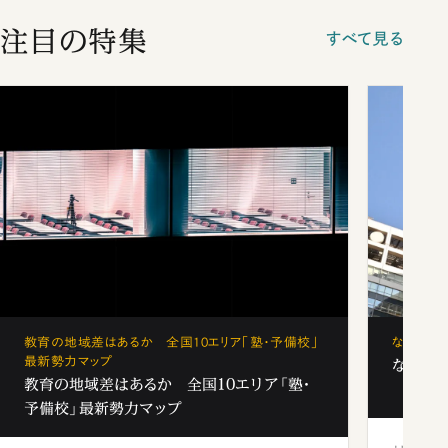
注目の特集
すべて見る
教育の地域差はあるか 全国10エリア「塾・予備校」
なぜ「フ
最新勢力マップ
なぜ「フ
教育の地域差はあるか 全国10エリア「塾・
予備校」最新勢力マップ