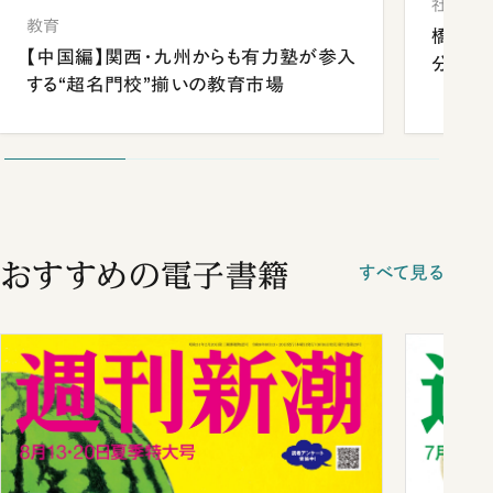
社会
教育
橋本愛
【中国編】関西・九州からも有力塾が参入
分 佐
する“超名門校”揃いの教育市場
おすすめの電子書籍
すべて見る