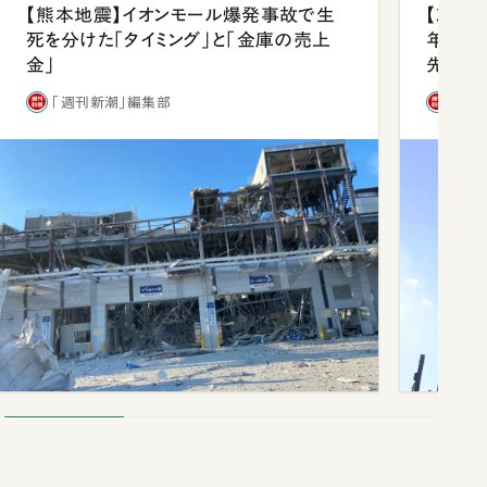
【熊本地震】イオンモール爆発事故で生
【就活
死を分けた「タイミング」と「金庫の売上
年会は
金」
先1位
「週刊新潮」編集部
「週