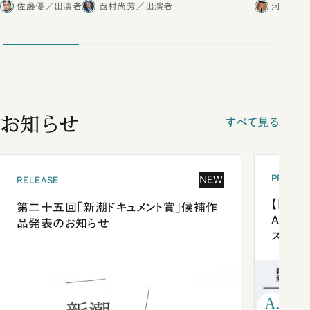
佐藤優／出演者
西村尚芳／出演者
河野有理
お知らせ
すべて見る
PRESEN
NEW
RELEASE
【「新潮
第二十五回「新潮ドキュメント賞」候補作
Anni
品発表のお知らせ
ズプレ