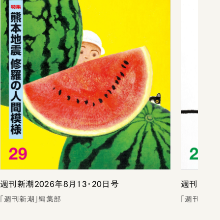
週刊新潮2026年8月13・20日号
週刊新潮2
「週刊新潮」編集部
「週刊新潮