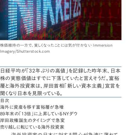
株価維持の一方で、貧しくなったことには気が付かない Immersion
Imagery/Shutterstock.com
日経平均が「32年ぶりの高値」を記録した昨年末、日本
株の実態価値はすでに下落していたと言えそうだ。富裕
層と海外投資家は、岸田首相「新しい資本主義」宣言を
聞くなり日本を見限っている。
目次
海外に資産を移す富裕層が急増
89年末の「13倍」に上昇しているNYダウ
岸田政権誕生のタイミングで急変
売り越しに転じている海外投資家
海外投資家の日本に対する関心が急速に薄れて