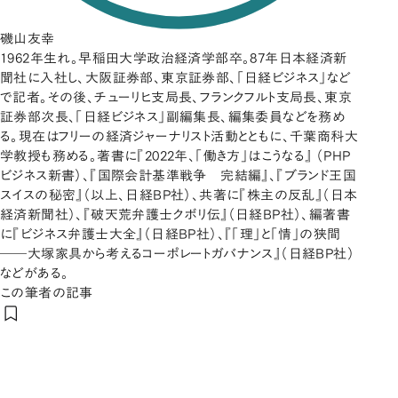
磯山友幸
1962年生れ。早稲田大学政治経済学部卒。87年日本経済新
聞社に入社し、大阪証券部、東京証券部、「日経ビジネス」など
で記者。その後、チューリヒ支局長、フランクフルト支局長、東京
証券部次長、「日経ビジネス」副編集長、編集委員などを務め
る。現在はフリーの経済ジャーナリスト活動とともに、千葉商科大
学教授も務める。著書に『2022年、「働き方」はこうなる』 （PHP
ビジネス新書）、『国際会計基準戦争 完結編』、『ブランド王国
スイスの秘密』（以上、日経BP社）、共著に『株主の反乱』（日本
経済新聞社）、『破天荒弁護士クボリ伝』（日経BP社）、編著書
に『ビジネス弁護士大全』（日経BP社）、『「理」と「情」の狭間
――大塚家具から考えるコーポレートガバナンス』（日経BP社）
などがある。
この筆者の記事