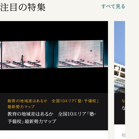
注目の特集
すべて見る
教育の地域差はあるか 全国10エリア「塾・予備校」
なぜ「フ
最新勢力マップ
なぜ「フ
教育の地域差はあるか 全国10エリア「塾・
予備校」最新勢力マップ
社会