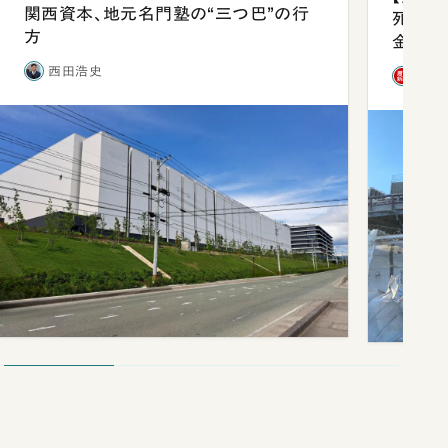
関西資本、地元名門塾の“三つ巴”の行
死を分
方
金」
西田浩史
「週