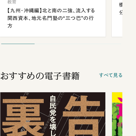
教育
橋本愛
【九州・沖縄編】北と南の二強、流入する
分 佐
関西資本、地元名門塾の“三つ巴”の行
方
おすすめの電子書籍
すべて見る