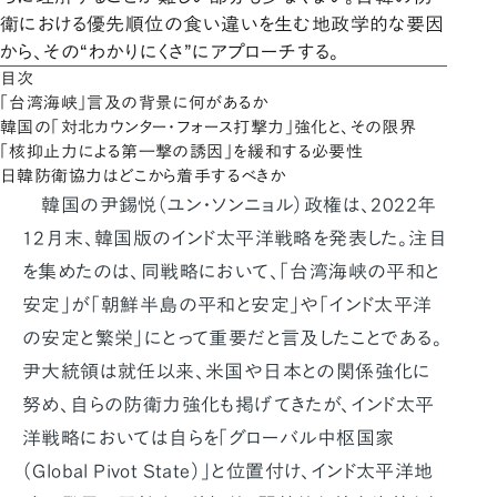
衛における優先順位の食い違いを生む地政学的な要因
から、その“わかりにくさ”にアプローチする。
目次
「台湾海峡」言及の背景に何があるか
韓国の「対北カウンター・フォース打撃力」強化と、その限界
「核抑止力による第一撃の誘因」を緩和する必要性
日韓防衛協力はどこから着手するべきか
韓国の尹錫悦（ユン・ソンニョル）政権は、2022年
12月末、韓国版のインド太平洋戦略を発表した。注目
を集めたのは、同戦略において、「台湾海峡の平和と
安定」が「朝鮮半島の平和と安定」や「インド太平洋
の安定と繁栄」にとって重要だと言及したことである。
尹大統領は就任以来、米国や日本との関係強化に
努め、自らの防衛力強化も掲げてきたが、インド太平
洋戦略においては自らを「グローバル中枢国家
（Global Pivot State）」と位置付け、インド太平洋地