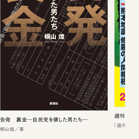
週刊新潮2
告発 裏金―自民党を壊した男たち―
「週刊新潮
桐山煌／著