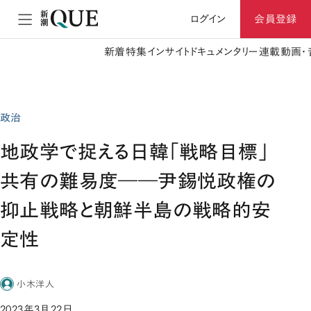
ログイン
会員登録
新着
特集
インサイト
ドキュメンタリー
連載
動画・
政治
地政学で捉える日韓「戦略目標」
共有の難易度――尹錫悦政権の
抑止戦略と朝鮮半島の戦略的安
定性
小木洋人
2023年3月22日