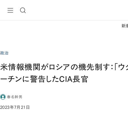
新
政治
米情報機関がロシアの機先制す：「ウ
ーチンに警告したCIA長官
春名幹男
2023年7月21日