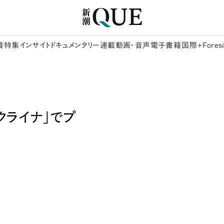
着
特集
インサイト
ドキュメンタリー
連載
動画・音声
電子書籍
国際+Foresi
クライナ」でプ