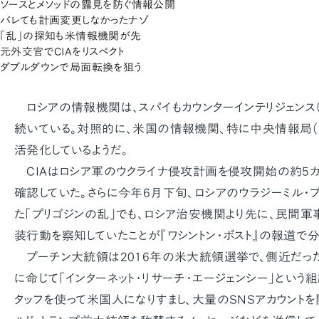
ソースとメソッドの露見を防ぐ情報公開
バレても計画変更しなかったナゾ
「乱」の探知も米情報機関が先
元外交官でCIAをリスペクト
ダブルダウンで局面転換を狙う
ロシアの情報機関は、スパイもカウンターインテリジェンス
続いている。対照的に、米国の情報機関､特に中央情報局（C
活発化しているようだ。
CIAはロシア軍のウクライナ侵攻計画を侵攻開始の約5カ月
確認していた。さらに今年6月下旬、ロシアのウラジーミル・
た「プリゴジンの乱」でも、ロシア治安機関より先に、民間軍
装行動を察知していたことが『ワシントン・ポスト』の報道で分
プーチン大統領は2016年の米大統領選挙で、側近だった
に命じて「インターネット・リサーチ・エージェンシー」という
タッフを使って米国人になりすまし、大量のSNSアカウント