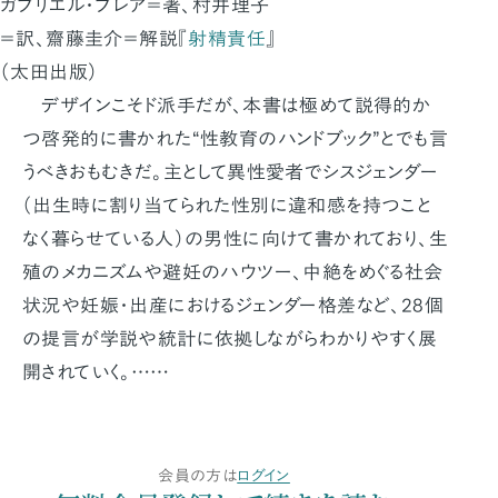
ガブリエル・ブレア＝著、村井理子
＝訳、齋藤圭介＝解説『
射精責任
』
（太田出版）
デザインこそド派手だが、本書は極めて説得的か
つ啓発的に書かれた“性教育のハンドブック”とでも言
うべきおもむきだ。主として異性愛者でシスジェンダー
（出生時に割り当てられた性別に違和感を持つこと
なく暮らせている人）の男性に向けて書かれており、生
殖のメカニズムや避妊のハウツー、中絶をめぐる社会
状況や妊娠・出産におけるジェンダー格差など、28個
の提言が学説や統計に依拠しながらわかりやすく展
開されていく。……
会員の方は
ログイン