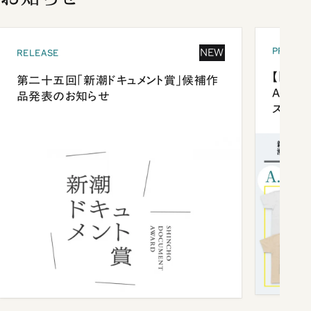
PRESEN
NEW
RELEASE
【「新潮
第二十五回「新潮ドキュメント賞」候補作
Anni
品発表のお知らせ
ズプレ