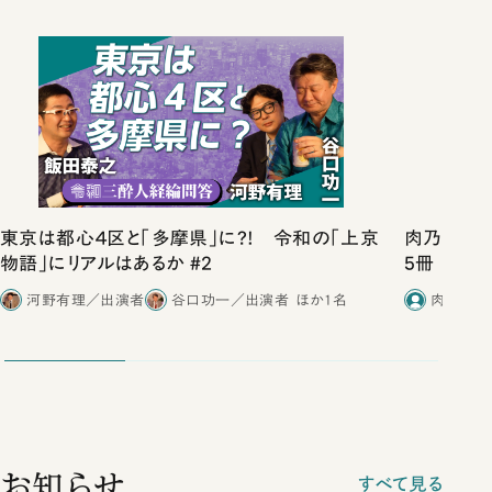
東京は都心４区と「多摩県」に?! 令和の「上京
肉乃小路ニ
物語」にリアルはあるか #2
5冊
河野有理／出演者
谷口功一／出演者
ほか1名
肉乃小路
お知らせ
すべて見る