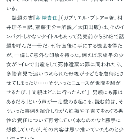
いる。
話題の書『
射精責任
』（ガブリエル・ブレア＝著、村
井理子＝訳、齋藤圭介＝解説／太田出版）は、そのイ
ンパクトしかないタイトルもあって発売前からSNSで話
題を呼んだ一冊だ。刊行直後に手にする機会を得た
が、一読して意外な印象を持った。例えば未成年の少
女がトイレで出産をして死体遺棄の罪に問われたり、
多胎育児で追いつめられた母親が子どもを虐待死さ
せてしまったり……そういったニュースが世間を騒が
せるたび、「父親はどこに行ったんだ」「男親にも罪は
あるだろ」という声が一定数わき起こる。読む前は、そ
ういった事例を紹介しながら妊娠や子育てをめぐる男
性の責任について再考していく本なのかなと勝手に
想像していたが、その内容は思い描いていたものと少
し違っていた。