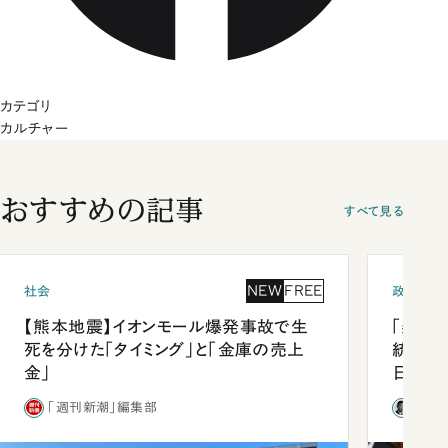
カテゴリ
カルチャー
おすすめの記事
すべて見る
NEW
FREE
社会
政治
【熊本地震】イオンモール爆発事故で生
「楽し
死を分けた「タイミング」と「金庫の売上
統領と
金」
日米関
が明か
「週刊新潮」編集部
石破
談まで