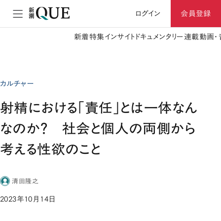
ログイン
会員登録
新着
特集
インサイト
ドキュメンタリー
連載
動画・
カルチャー
射精における「責任」とは一体なん
なのか？ 社会と個人の両側から
考える性欲のこと
清田隆之
2023年10月14日