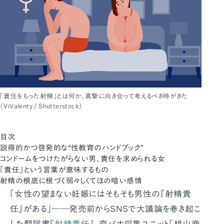
「責任をもった射精」とは何か、真摯に向き合って考えるべき時がきた
（ViValenty / Shutterstock）
目次
説得的かつ啓発的な“性教育のハンドブック”
コンドームをつけたがらない男、責任を求められる女
「責任」という言葉が意味するもの
射精の根底に根づく弱々しくてほの暗い感情
「女性の望まない妊娠にはそもそも男性の『射精責
任』がある」――発売前からSNSで大議論を巻き起こ
した翻訳書『
射精責任
』。恋バナ収集ユニット「桃山商