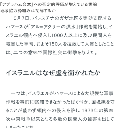
「アブラハム合意」への否定的評価が増えている世論
地域協力枠組みは瓦解するか
10月7日、パレスチナのガザ地区を実効支配する
ハマースが「アル=アクサーの洪水」作戦を開始し、イ
スラエル領内へ侵入し1000人以上に及ぶ民間人を
殺害した挙句、およそ150人を拉致して人質としたこと
は、二つの意味で国際社会に衝撃を与えた。
イスラエルはなぜ虚を衝かれたか
一つは、イスラエルがハマースによる大規模な軍事
作戦を事前に察知できなかったばかりか、国境線を守
ることが能わず領内への侵入を許し、1973年の第四
次中東戦争以来となる多数の民間人の被害を出して
しまったことだ。