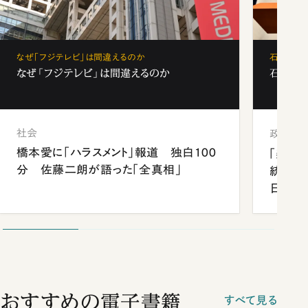
なぜ「フジテレビ」は間違えるのか
石破茂、
なぜ「フジテレビ」は間違えるのか
石破茂、
社会
政治
橋本愛に「ハラスメント」報道 独白100
「楽し
分 佐藤二朗が語った「全真相」
統領と
日米関
が明か
談まで
おすすめの電子書籍
すべて見る