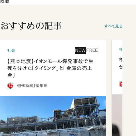
政治
おすすめの記事
すべて見る
社会
NEW
FREE
社会
橋本愛
【熊本地震】イオンモール爆発事故で生
分 佐
死を分けた「タイミング」と「金庫の売上
金」
「週
「週刊新潮」編集部