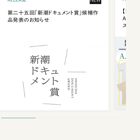
NEW
RELEASE
【「新潮
第二十五回「新潮ドキュメント賞」候補作
Anni
品発表のお知らせ
ズプレ