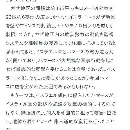
ガザ地区の面積は約365平方キロメートルと東京
23区の6割弱の広さしかない。イスラエルはガザ地区
を壁やフェンスで封鎖し、ヒトやモノの出入りを厳しく
制限してきた。ガザ地区内の武装勢力の動向も監視
システムや諜報員の浸透により詳細に把握していると
思われてきた。イスラエル軍とハマースの戦力差も大
きく開いており、ハマースが大規模な軍事行動を起こ
せば徹底的な反撃を受けることは自明であった。イス
ラエル側にそうした慢心があったことが、今回ハマー
スに虚を突かれた原因であるかもしれない。
もう一つは、イスラエル領内に侵入したハマースが、
イスラエル軍の部隊や施設を攻撃の標的にするので
はなく、無抵抗の民間人を意図的に狙って殺害・拉致
し、遺体を晒すといった非人道的な蛮行を行ったこと