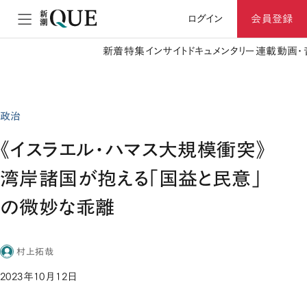
ログイン
会員登録
新着
特集
インサイト
ドキュメンタリー
連載
動画・
政治
《イスラエル・ハマス大規模衝突》
湾岸諸国が抱える「国益と民意」
の微妙な乖離
村上拓哉
2023年10月12日