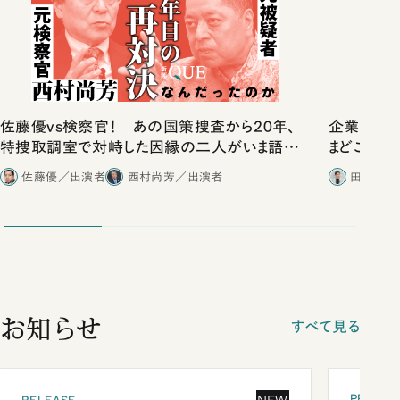
佐藤優vs検察官！ あの国策捜査から20年、
企業だけ
特捜取調室で対峙した因縁の二人がいま語り
まどこにある
合ったこと
佐藤優／出演者
西村尚芳／出演者
田内学／
お知らせ
すべて見る
PRESEN