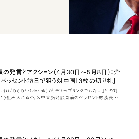
の発言とアクション（4月30日～5月8日）：介
ベッセント訪日で狙う対中国「3枚の切り札」
ければならない（derisk）が、デカップリングではない」との対
どう組み入れるか。米中首脳会談直前のベッセント財務長官