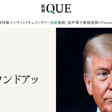
着
特集
インサイト
ドキュメンタリー
連載
動画・音声
電子書籍
国際+Foresi
ウンドアッ