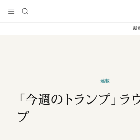
新
連載
「今週のトランプ」ラ
プ