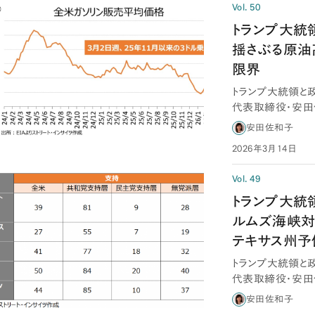
Vol. 50
トランプ大統
揺さぶる原油
限界
トランプ大統領と
代表取締役・安田
M」と原油…
安田佐和子
2026年3月14日
Vol. 49
トランプ大統領
ルムズ海峡対
テキサス州
トランプ大統領と
代表取締役・安田
期待される…
安田佐和子