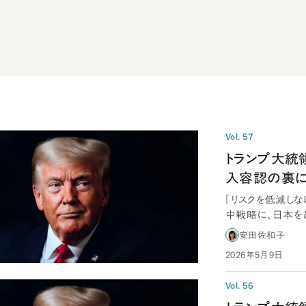
Vol. 57
トランプ大統領
入容認の裏に
「リスクを低減しな
中戦略に、日本を
訪日は、…
安田佐和子
2026年5月9日
Vol. 56