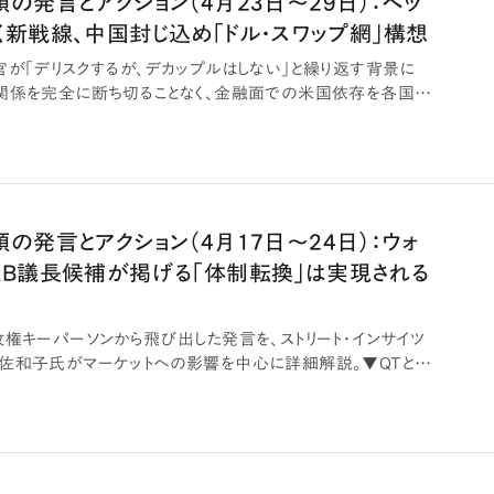
の発言とアクション（4月23日～29日）：ベッ
く新戦線、中国封じ込め「ドル・スワップ網」構想
官が「デリスクするが、デカップルはしない」と繰り返す背景に
関係を完全に断ち切ることなく、金融面での米国依存を各国に
の発言とアクション（4月17日～24日）：ウォ
RB議長候補が掲げる「体制転換」は実現される
政権キーパーソンから飛び出した発言を、ストリート・インサイツ
佐和子氏がマーケットへの影響を中心に詳細解説。▼QTと低