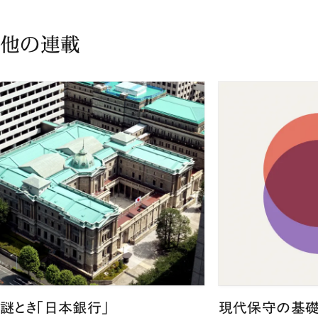
他の連載
謎とき「日本銀行」
現代保守の基