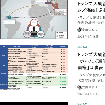
トランプ大統領
ムズ海峡「逆
トランプ大統領と
代表取締役・安田
軍が約15年…
安田佐和子
2026年4月18日
Vol. 53
トランプ大統
「ホルムズ通
覇権」は裏表
トランプ大統領と
代表取締役・安田
インは凍結…
安田佐和子
2026年4月11日
Vol. 52