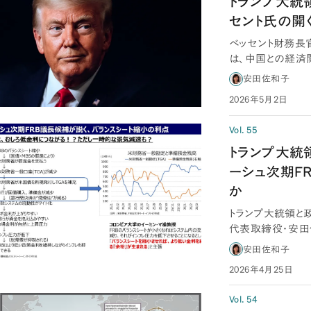
トランプ大統領
セント氏の開
ベッセント財務長
は、中国との経済
維持させるとい…
安田佐和子
2026年5月2日
Vol. 55
トランプ大統領
ーシュ次期F
か
トランプ大統領と
代表取締役・安田
金利を両立…
安田佐和子
2026年4月25日
Vol. 54