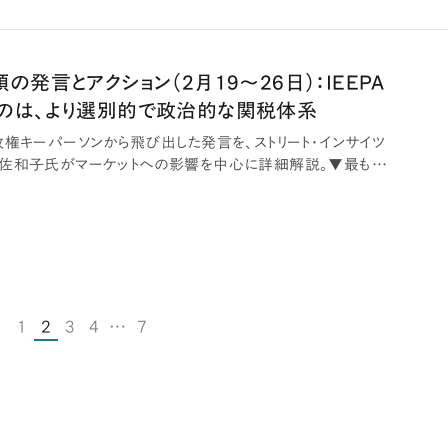
の発言とアクション（2月19～26日）：IEEPA
のは、より選別的で政治的な関税体系
政権キーパーソンから飛び出した発言を、ストリート・インサイツ
佐和子氏がマーケットへの影響を中心に詳細解説。▼最も影
1
2
3
4
…
7