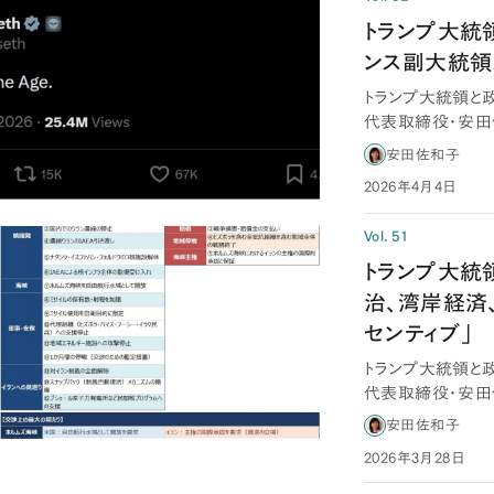
トランプ大統領
ンス副大統領
トランプ大統領と
代表取締役・安田
時代に引き戻…
安田佐和子
2026年4月4日
Vol. 51
トランプ大統領
治、湾岸経済
センティブ」
トランプ大統領と
代表取締役・安田
限法の「60…
安田佐和子
2026年3月28日