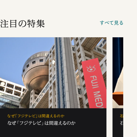
注目の特集
すべて見る
なぜ「フジテレビ」は間違えるのか
石破茂、
なぜ「フジテレビ」は間違えるのか
石破茂、