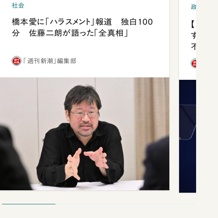
社会
政治
橋本愛に「ハラスメント」報道 独白100
【内閣
分 佐藤二朗が語った「全真相」
する人
不仲説
「週刊新潮」編集部
「週