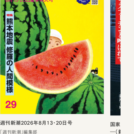
週刊新潮2026年8月13・20日号
国家の罠
―（新潮文
「週刊新潮」編集部