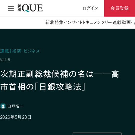
ログイン
会員登録
新着
特集
インサイト
ドキュメンタリー
連載
動画・
連載｜経済・ビジネス
Vol. 5
次期正副総裁候補の名は――高
市首相の「日銀攻略法」
白戸裕一
2026年5月28日