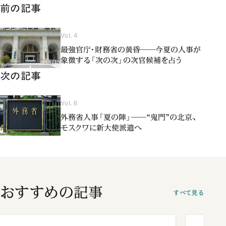
前の記事
Vol. 4
最強官庁・財務省の黄昏――今夏の人事が
象徴する「次の次」の次官候補を占う
次の記事
Vol. 6
外務省人事「夏の陣」――“鬼門”の北京、
モスクワに新大使派遣へ
おすすめの記事
すべて見る