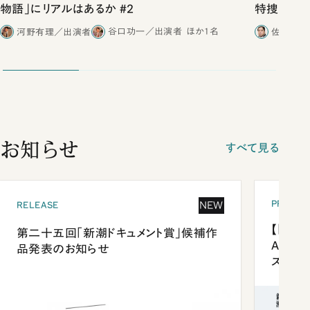
物語」にリアルはあるか #2
特捜取調
合ったこと
河野有理／出演者
谷口功一／出演者
ほか1名
佐藤優／
お知らせ
すべて見る
PRESEN
NEW
RELEASE
【「新潮
第二十五回「新潮ドキュメント賞」候補作
Anni
品発表のお知らせ
ズプレ