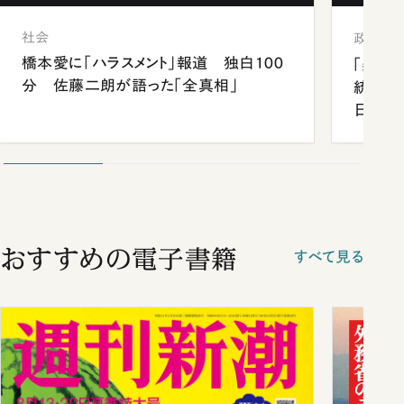
社会
政治
橋本愛に「ハラスメント」報道 独白100
「楽し
分 佐藤二朗が語った「全真相」
統領と
日米関
が明か
談まで
おすすめの電子書籍
すべて見る